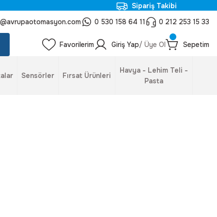
Sipariş Takibi
o@avrupaotomasyon.com
0 530 158 64 11
0 212 253 15 33
Favorilerim
Giriş Yap
/ Üye Ol
Sepetim
Havya - Lehim Teli -
alar
Sensörler
Fırsat Ürünleri
Pasta