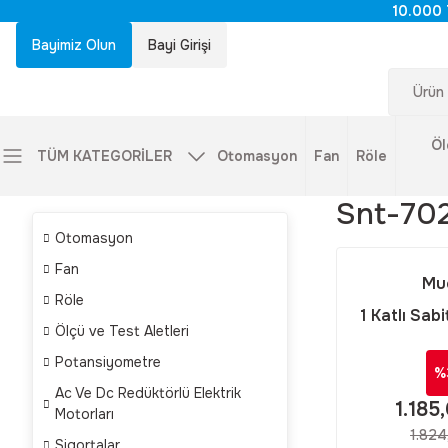
10.000 
Bayimiz Olun
Bayi Girişi
Öl
TÜM KATEGORİLER
Otomasyon
Fan
Röle
Snt-70
Otomasyon
Fan
Mu
Röle
1 Katlı Sabit
Ölçü ve Test Aletleri
24v DC SN
Potansiyometre
%
Ac Ve Dc Redüktörlü Elektrik
1.185
Motorları
1.824
Sigortalar