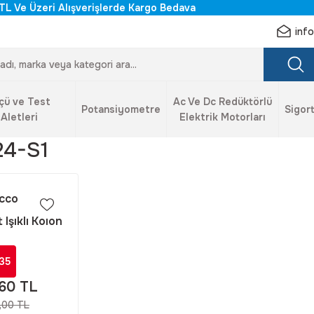
TL Ve Üzeri Alışverişlerde Kargo Bedava
inf
çü ve Test
Ac Ve Dc Redüktörlü
Potansiyometre
Sigort
Aletleri
Elektrik Motorları
24-S1
cco
 Işıklı Kolon
T-7024-S1
35
,60 TL
,00 TL