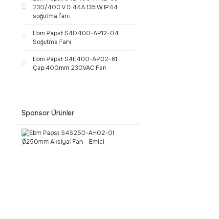
230/400 V 0.44A 135 W IP44
soğutma fanı
Ebm Papst S4D400-AP12-04
Soğutma Fanı
Ebm Papst S4E400-AP02-61
Çap:400mm 230VAC Fan
Sponsor Ürünler