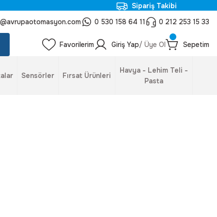
Sipariş Takibi
o@avrupaotomasyon.com
0 530 158 64 11
0 212 253 15 33
Favorilerim
Giriş Yap
/ Üye Ol
Sepetim
Havya - Lehim Teli -
alar
Sensörler
Fırsat Ürünleri
Pasta