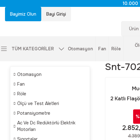
10.000 
Bayimiz Olun
Bayi Girişi
Öl
TÜM KATEGORİLER
Otomasyon
Fan
Röle
Snt-70
Otomasyon
Fan
Mu
Röle
2 Katlı Flaşö
Ölçü ve Test Aletleri
Kolon 24v D
Potansiyometre
Yeşil SNT
%
Ac Ve Dc Redüktörlü Elektrik
2.852
Motorları
4.389
Sigortalar