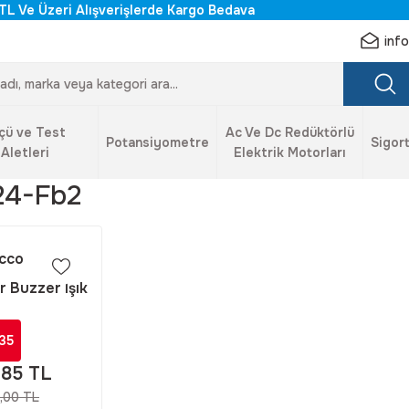
TL Ve Üzeri Alışverişlerde Kargo Bedava
inf
çü ve Test
Ac Ve Dc Redüktörlü
Potansiyometre
Sigort
Aletleri
Elektrik Motorları
24-Fb2
cco
r Buzzer Işık
C Kırmızı -
-7024-FB2
35
,85 TL
,00 TL