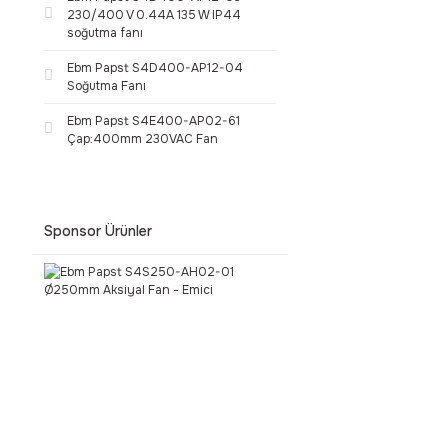
230/400 V 0.44A 135 W IP44
soğutma fanı
Ebm Papst S4D400-AP12-04
Soğutma Fanı
Ebm Papst S4E400-AP02-61
Çap:400mm 230VAC Fan
Sponsor Ürünler