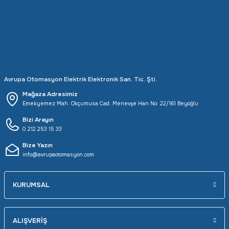
Rittal
Ölçü Aleti Aksesuarları
Servo
Proses Kalibratörleri
Sunda
Termometreler
Avrupa Otomasyon Elektrik Elektronik San. Tic. Şti.
T&T
Topraklama Test Cihazları
Mağaza Adresimiz
Emekyemez Mah. Okçumusa Cad. Menevşe Han No: 22/161 Beyoğlu
Tidar
Vibrasyon Test Cihazları
Bizi Arayın
0 212 253 15 33
Y.s.Tech
Bize Yazın
info@avrupaotomasyon.com
KURUMSAL
ALIŞVERİŞ