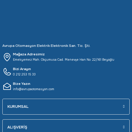
Rittal
Ölçü Aleti Aksesuarları
Servo
Proses Kalibratörleri
Sunda
Termometreler
Avrupa Otomasyon Elektrik Elektronik San. Tic. Şti.
T&T
Topraklama Test Cihazları
Mağaza Adresimiz
Emekyemez Mah. Okçumusa Cad. Menevşe Han No: 22/161 Beyoğlu
Tidar
Vibrasyon Test Cihazları
Bizi Arayın
0 212 253 15 33
Y.s.Tech
Bize Yazın
info@avrupaotomasyon.com
KURUMSAL
ALIŞVERİŞ