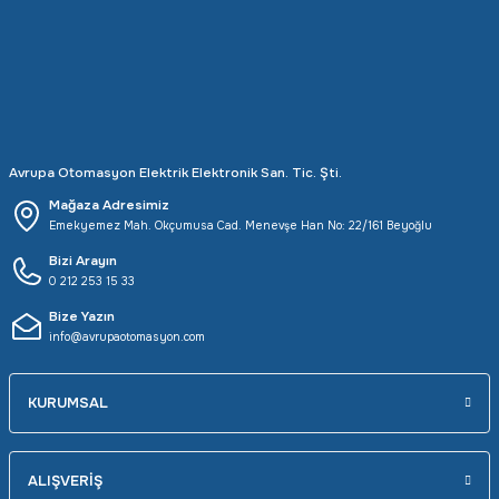
Rittal
Ölçü Aleti Aksesuarları
Servo
Proses Kalibratörleri
Sunda
Termometreler
Avrupa Otomasyon Elektrik Elektronik San. Tic. Şti.
T&T
Topraklama Test Cihazları
Mağaza Adresimiz
Emekyemez Mah. Okçumusa Cad. Menevşe Han No: 22/161 Beyoğlu
Tidar
Vibrasyon Test Cihazları
Bizi Arayın
0 212 253 15 33
Y.s.Tech
Bize Yazın
info@avrupaotomasyon.com
KURUMSAL
ALIŞVERİŞ