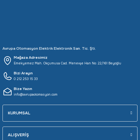
Rittal
Ölçü Aleti Aksesuarları
Servo
Proses Kalibratörleri
Sunda
Termometreler
Avrupa Otomasyon Elektrik Elektronik San. Tic. Şti.
T&T
Topraklama Test Cihazları
Mağaza Adresimiz
Emekyemez Mah. Okçumusa Cad. Menevşe Han No: 22/161 Beyoğlu
Tidar
Vibrasyon Test Cihazları
Bizi Arayın
0 212 253 15 33
Y.s.Tech
Bize Yazın
info@avrupaotomasyon.com
KURUMSAL
ALIŞVERİŞ