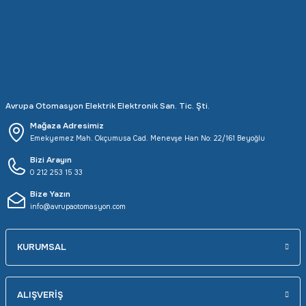
Rittal
Ölçü Aleti Aksesuarları
Servo
Proses Kalibratörleri
Sunda
Termometreler
Avrupa Otomasyon Elektrik Elektronik San. Tic. Şti.
T&T
Topraklama Test Cihazları
Mağaza Adresimiz
Emekyemez Mah. Okçumusa Cad. Menevşe Han No: 22/161 Beyoğlu
Tidar
Vibrasyon Test Cihazları
Bizi Arayın
0 212 253 15 33
Y.s.Tech
Bize Yazın
info@avrupaotomasyon.com
KURUMSAL
ALIŞVERİŞ