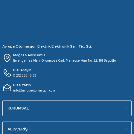
Rittal
Ölçü Aleti Aksesuarları
Servo
Proses Kalibratörleri
Sunda
Termometreler
Avrupa Otomasyon Elektrik Elektronik San. Tic. Şti.
T&T
Topraklama Test Cihazları
Mağaza Adresimiz
Emekyemez Mah. Okçumusa Cad. Menevşe Han No: 22/161 Beyoğlu
Tidar
Vibrasyon Test Cihazları
Bizi Arayın
0 212 253 15 33
Y.s.Tech
Bize Yazın
info@avrupaotomasyon.com
KURUMSAL
ALIŞVERİŞ