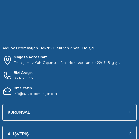
Rittal
Ölçü Aleti Aksesuarları
Servo
Proses Kalibratörleri
Sunda
Termometreler
Avrupa Otomasyon Elektrik Elektronik San. Tic. Şti.
T&T
Topraklama Test Cihazları
Mağaza Adresimiz
Emekyemez Mah. Okçumusa Cad. Menevşe Han No: 22/161 Beyoğlu
Tidar
Vibrasyon Test Cihazları
Bizi Arayın
0 212 253 15 33
Y.s.Tech
Bize Yazın
info@avrupaotomasyon.com
KURUMSAL
ALIŞVERİŞ