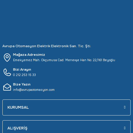
Rittal
Ölçü Aleti Aksesuarları
Servo
Proses Kalibratörleri
Sunda
Termometreler
Avrupa Otomasyon Elektrik Elektronik San. Tic. Şti.
T&T
Topraklama Test Cihazları
Mağaza Adresimiz
Emekyemez Mah. Okçumusa Cad. Menevşe Han No: 22/161 Beyoğlu
Tidar
Vibrasyon Test Cihazları
Bizi Arayın
0 212 253 15 33
Y.s.Tech
Bize Yazın
info@avrupaotomasyon.com
KURUMSAL
ALIŞVERİŞ