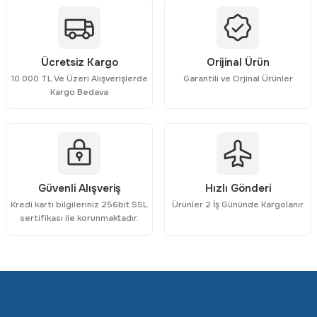
Ürün açıklamasında eksik bilgiler bulunuyor.
Ürün bilgilerinde hatalar bulunuyor.
Ürün fiyatı diğer sitelerden daha pahalı.
Ücretsiz Kargo
Orijinal Ürün
Bu ürüne benzer farklı alternatifler olmalı.
10.000 TL Ve Üzeri Alışverişlerde
Garantili ve Orjinal Ürünler
Kargo Bedava
Gönder
Güvenli Alışveriş
Hızlı Gönderi
Kredi kartı bilgileriniz 256bit SSL
Ürünler 2 İş Gününde Kargolanır
sertifikası ile korunmaktadır.