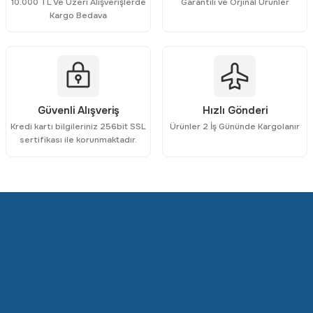
10.000 TL Ve Üzeri Alışverişlerde
Garantili ve Orjinal Ürünler
Ürün bilgilerinde hatalar bulunuyor.
Kargo Bedava
Ürün fiyatı diğer sitelerden daha pahalı.
Bu ürüne benzer farklı alternatifler olmalı.
Güvenli Alışveriş
Hızlı Gönderi
Kredi kartı bilgileriniz 256bit SSL
Ürünler 2 İş Gününde Kargolanır
Gönder
sertifikası ile korunmaktadır.