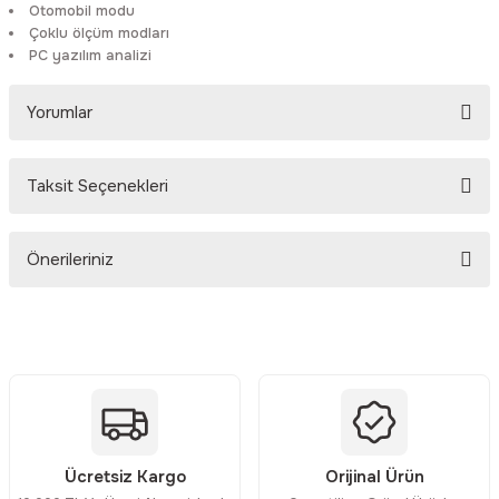
Otomobil modu
Çoklu ölçüm modları
PC yazılım analizi
Yorumlar
Taksit Seçenekleri
Bu ürüne ilk yorumu siz yapın!
Önerileriniz
Yorum Yaz
Bu ürünün fiyat bilgisi, resim, ürün açıklamalarında ve diğer
konularda yetersiz gördüğünüz noktaları öneri formunu kullanarak
tarafımıza iletebilirsiniz.
Görüş ve önerileriniz için teşekkür ederiz.
Ürün resmi kalitesiz, bozuk veya görüntülenemiyor.
Ücretsiz Kargo
Orijinal Ürün
Ürün açıklamasında eksik bilgiler bulunuyor.