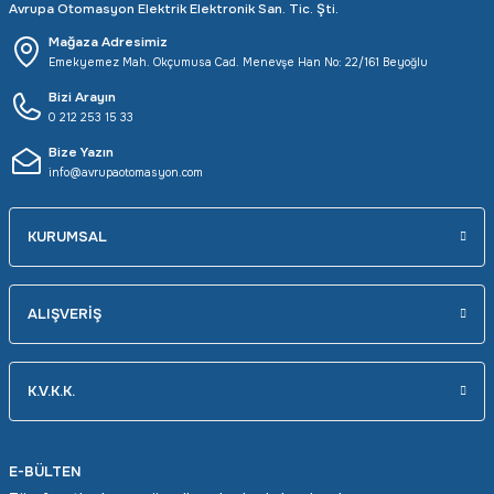
Avrupa Otomasyon Elektrik Elektronik San. Tic. Şti.
Mağaza Adresimiz
Emekyemez Mah. Okçumusa Cad. Menevşe Han No: 22/161 Beyoğlu
Bizi Arayın
0 212 253 15 33
Bize Yazın
info@avrupaotomasyon.com
KURUMSAL
ALIŞVERİŞ
K.V.K.K.
E-BÜLTEN