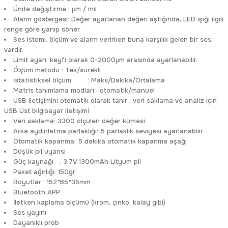
Ünite değiştirme : μm / mil
Alarm göstergesi: Değer ayarlanan değeri aştığında, LED ışığı ilgili
renge göre yanıp söner.
Ses istemi: ölçüm ve alarm verirken buna karşılık gelen bir ses
vardır.
Limit ayarı: keyfi olarak 0-2000μm arasında ayarlanabilir.
Ölçüm metodu : Tek/sürekli
istatistiksel ölçüm : Maks/Dakika/Ortalama
Matris tanımlama modları : otomatik/manuel
USB iletişimini otomatik olarak tanır : veri saklama ve analiz için
USB Üst bilgisayar iletişimi
Veri saklama: 3300 ölçülen değer kümesi
Arka aydınlatma parlaklığı: 5 parlaklık seviyesi ayarlanabilir
Otomatik kapanma: 5 dakika otomatik kapanma aşağı
Düşük pil uyarısı
Güç kaynağı : 3.7V 1300mAh Lityum pil
Paket ağırlığı: 150gr
Boyutlar : 152*65*35mm
Bluetooth APP
İletken kaplama ölçümü (krom, çinko, kalay gibi)
Ses yayını
Dayanıklı prob