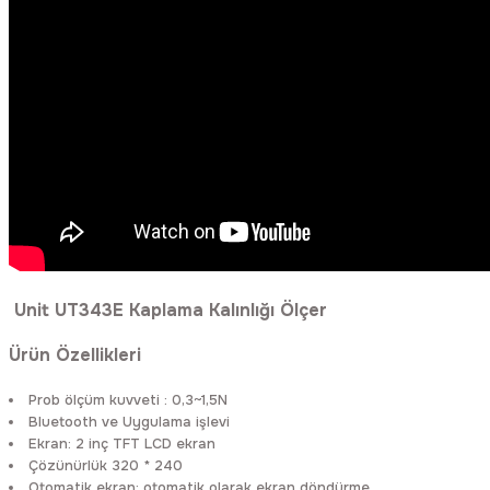
Rittal
Ölçü Aleti Aksesuarları
Servo
Proses Kalibratörleri
Sunda
Termometreler
T&T
Topraklama Test Cihazları
Tidar
Vibrasyon Test Cihazları
Y.s.Tech
Unit UT343E Kaplama Kalınlığı Ölçer
Ürün Özellikleri
Prob ölçüm kuvveti : 0,3~1,5N
Bluetooth ve Uygulama işlevi
Ekran: 2 inç TFT LCD ekran
Çözünürlük 320 * 240
Otomatik ekran: otomatik olarak ekran döndürme