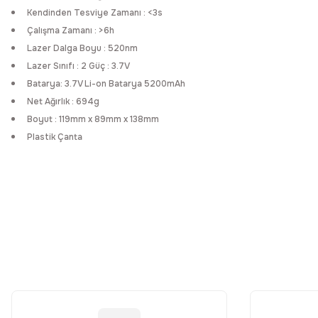
Kendinden Tesviye Zamanı : <3s
Çalışma Zamanı : >6h
Lazer Dalga Boyu : 520nm
Lazer Sınıfı : 2 Güç : 3.7V
Batarya: 3.7V Li-on Batarya 5200mAh
Net Ağırlık : 694g
Boyut : 119mm x 89mm x 138mm
Plastik Çanta
Bu ürünün fiyat bilgisi, resim, ürün açıklamalarında ve diğer konular
Görüş ve önerileriniz için teşekkür ederiz.
Ürün resmi kalitesiz, bozuk veya görüntülenemiyor.
Ürün açıklamasında eksik bilgiler bulunuyor.
Ürün bilgilerinde hatalar bulunuyor.