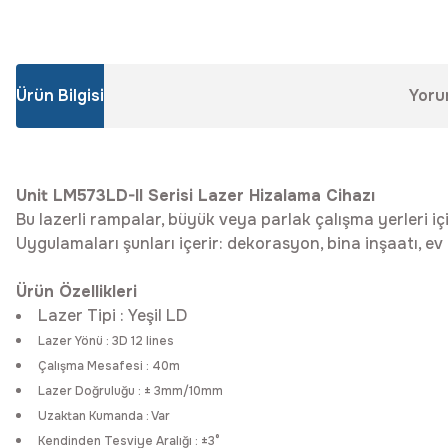
Ürün Bilgisi
Yoru
Unit LM573LD-II Serisi Lazer Hizalama Cihazı
Bu lazerli rampalar, büyük veya parlak çalışma yerleri iç
Uygulamaları şunları içerir: dekorasyon, bina inşaatı, e
Ürün Özellikleri
Lazer Tipi : Yeşil LD
Lazer Yönü : 3D 12 lines
Çalışma Mesafesi : 40m
Lazer Doğruluğu : ± 3mm/10mm
Uzaktan Kumanda : Var
Kendinden Tesviye Aralığı : ±3°