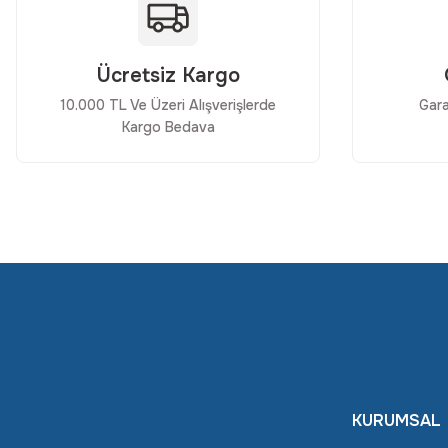
Ürün fiyatı diğer sitelerden daha pahalı.
Bu ürüne benzer farklı alternatifler olmalı.
Ücretsiz Kargo
10.000 TL Ve Üzeri Alışverişlerde
Gara
Kargo Bedava
KURUMSAL