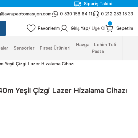
Sipariş Takibi
o@avrupaotomasyon.com
0 530 158 64 11
0 212 253 15 33
Favorilerim
Giriş Yap
/ Üye Ol
Sepetim
Havya - Lehim Teli -
alar
Sensörler
Fırsat Ürünleri
Pasta
 Yeşil Çizgi Lazer Hizalama Cihazı
0m Yeşil Çizgi Lazer Hizalama Cihazı