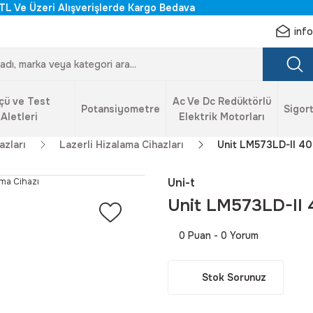
TL Ve Üzeri Alışverişlerde Kargo Bedava
inf
çü ve Test
Ac Ve Dc Redüktörlü
Potansiyometre
Sigort
Aletleri
Elektrik Motorları
azları
Lazerli Hizalama Cihazları
Unit LM573LD-II 40m
Uni-t
Unit LM573LD-II 4
0 Puan - 0 Yorum
Stok Sorunuz