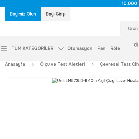
10.000 
Bayimiz Olun
Bayi Girişi
Öl
TÜM KATEGORİLER
Otomasyon
Fan
Röle
Anasayfa
Ölçü ve Test Aletleri
Çevresel Test Cih