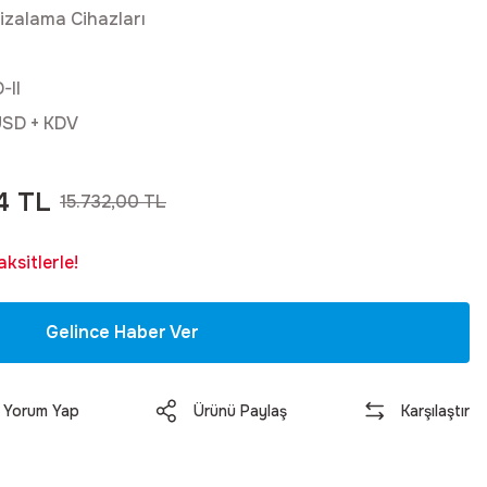
Hizalama Cihazları
-II
USD + KDV
4 TL
15.732,00 TL
ksitlerle!
Gelince Haber Ver
Yorum Yap
Ürünü Paylaş
Karşılaştır