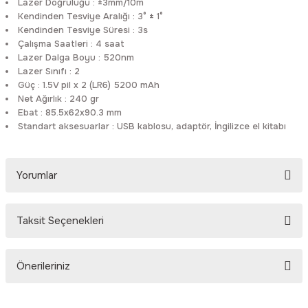
Lazer Doğruluğu : ±3mm/10m
Kendinden Tesviye Aralığı : 3° ± 1°
Kendinden Tesviye Süresi : 3s
Çalışma Saatleri : 4 saat
Lazer Dalga Boyu : 520nm
Lazer Sınıfı : 2
Güç : 1.5V pil x 2 (LR6) 5200 mAh
Net Ağırlık : 240 gr
Ebat : 85.5x62x90.3 mm
Standart aksesuarlar : USB kablosu, adaptör, İngilizce el kitabı
Yorumlar
Taksit Seçenekleri
Bu ürüne ilk yorumu siz yapın!
Önerileriniz
Yorum Yaz
Bu ürünün fiyat bilgisi, resim, ürün açıklamalarında ve diğer