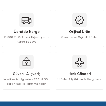
konularda yetersiz gördüğünüz noktaları öneri formunu kullanarak
tarafımıza iletebilirsiniz.
Görüş ve önerileriniz için teşekkür ederiz.
Ürün resmi kalitesiz, bozuk veya görüntülenemiyor.
Ücretsiz Kargo
Orijinal Ürün
Ürün açıklamasında eksik bilgiler bulunuyor.
10.000 TL Ve Üzeri Alışverişlerde
Garantili ve Orjinal Ürünler
Ürün bilgilerinde hatalar bulunuyor.
Kargo Bedava
Ürün fiyatı diğer sitelerden daha pahalı.
Bu ürüne benzer farklı alternatifler olmalı.
Güvenli Alışveriş
Hızlı Gönderi
Kredi kartı bilgileriniz 256bit SSL
Ürünler 2 İş Gününde Kargolanır
Gönder
sertifikası ile korunmaktadır.