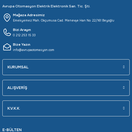
Avrupa Otomasyon Elektrik Elektronik San. Tic. Şti.
Mağaza Adresimiz
Emekyemez Mah. Okçumusa Cad. Menevşe Han No: 22/161 Beyoğlu
Bizi Arayın
0 212 253 15 33
Bize Yazın
info@avrupaotomasyon.com
KURUMSAL
ALIŞVERİŞ
K.V.K.K.
E-BÜLTEN