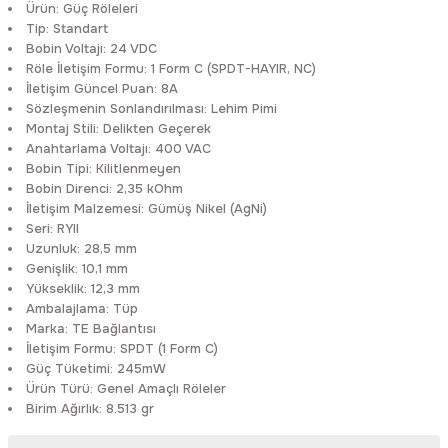
Ürün:
Güç Röleleri
Rittal
Ölçü Aleti Aksesuarları
Tip:
Standart
Bobin Voltajı:
24 VDC
Röle İletişim Formu:
1 Form C (SPDT-HAYIR, NC)
Servo
Proses Kalibratörleri
İletişim Güncel Puan:
8A
Sözleşmenin Sonlandırılması:
Lehim Pimi
Sunda
Termometreler
Montaj Stili:
Delikten Geçerek
Anahtarlama Voltajı:
400 VAC
Bobin Tipi:
Kilitlenmeyen
T&T
Topraklama Test Cihazları
Bobin Direnci:
2,35 kOhm
İletişim Malzemesi:
Gümüş Nikel (AgNi)
Tidar
Vibrasyon Test Cihazları
Seri:
RYII
Uzunluk:
28,5 mm
Genişlik:
10,1 mm
Y.s.Tech
Yükseklik:
12,3 mm
Ambalajlama:
Tüp
Marka:
TE Bağlantısı
İletişim Formu:
SPDT (1 Form C)
Güç Tüketimi:
245mW
Ürün Türü:
Genel Amaçlı Röleler
Birim Ağırlık:
8.513 gr