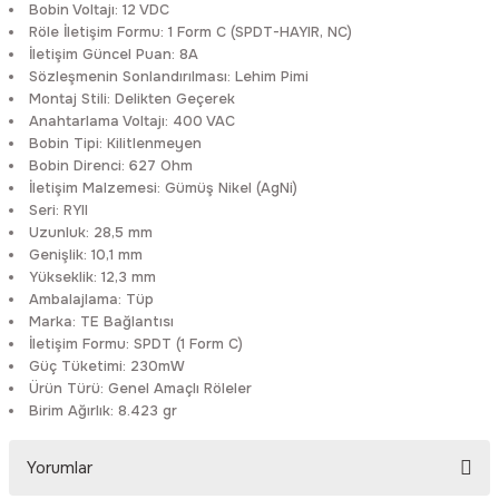
Bobin Voltajı:
12 VDC
Rittal
Ölçü Aleti Aksesuarları
Röle İletişim Formu:
1 Form C (SPDT-HAYIR, NC)
İletişim Güncel Puan:
8A
Sözleşmenin Sonlandırılması:
Lehim Pimi
Servo
Proses Kalibratörleri
Montaj Stili:
Delikten Geçerek
Anahtarlama Voltajı:
400 VAC
Sunda
Termometreler
Bobin Tipi:
Kilitlenmeyen
Bobin Direnci:
627 Ohm
İletişim Malzemesi:
Gümüş Nikel (AgNi)
T&T
Topraklama Test Cihazları
Seri:
RYII
Uzunluk:
28,5 mm
Tidar
Vibrasyon Test Cihazları
Genişlik:
10,1 mm
Yükseklik:
12,3 mm
Ambalajlama:
Tüp
Y.s.Tech
Marka:
TE Bağlantısı
İletişim Formu:
SPDT (1 Form C)
Güç Tüketimi:
230mW
Ürün Türü:
Genel Amaçlı Röleler
Birim Ağırlık:
8.423 gr
Yorumlar