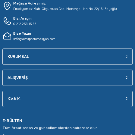
Mağaza Adresimiz
Emekyemez Mah. Okçumusa Cad. Menevşe Han No: 22/161 Beyoğlu
Bizi Arayın
0 212 253 15 33
Bize Yazın
info@avrupaotomasyon.com
KURUMSAL
ALIŞVERİŞ
K.V.K.K.
E-BÜLTEN
Tüm fırsatlardan ve güncellemelerden haberdar olun.