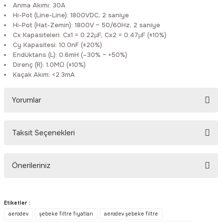
Anma Akımı: 30A
Rittal
Ölçü Aleti Aksesuarları
Hi-Pot (Line-Line): 1800VDC, 2 saniye
Hi-Pot (Hat-Zemin): 1800V ~ 50/60Hz, 2 saniye
Servo
Proses Kalibratörleri
Cx Kapasiteleri: Cx1 = 0.22µF, Cx2 = 0.47µF (±10%)
Cy Kapasitesi: 10.0nF (±20%)
Endüktans (L): 0.6mH (–30% ~ +50%)
Sunda
Termometreler
Direnç (R): 1.0MΩ (±10%)
Kaçak Akım: <2.3mA
T&T
Topraklama Test Cihazları
Yorumlar
Tidar
Vibrasyon Test Cihazları
Taksit Seçenekleri
Y.s.Tech
Bu ürüne ilk yorumu siz yapın!
Önerileriniz
Yorum Yaz
Bu ürünün fiyat bilgisi, resim, ürün açıklamalarında ve diğer
konularda yetersiz gördüğünüz noktaları öneri formunu kullanarak
Etiketler :
tarafımıza iletebilirsiniz.
aerodev
şebeke filtre fiyatları
aerodev şebeke filtre
Görüş ve önerileriniz için teşekkür ederiz.