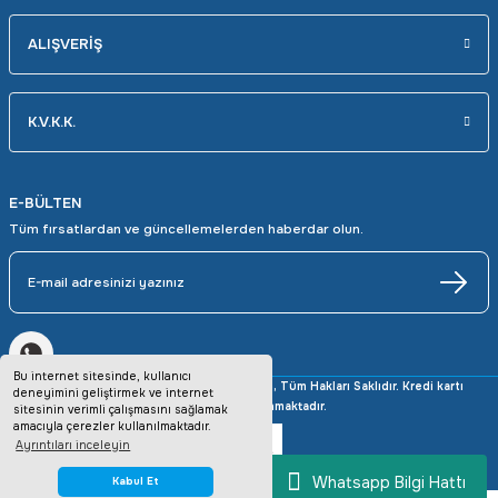
ALIŞVERİŞ
K.V.K.K.
E-BÜLTEN
Tüm fırsatlardan ve güncellemelerden haberdar olun.
Bu internet sitesinde, kullanıcı
Copyright © 2025 avrupaotomasyon.com, Tüm Hakları Saklıdır. Kredi kartı
deneyimini geliştirmek ve internet
bilgileriniz 256bit SSL sertifikası ile korunmaktadır.
sitesinin verimli çalışmasını sağlamak
amacıyla çerezler kullanılmaktadır.
Ayrıntıları inceleyin
Whatsapp Bilgi Hattı
Kabul Et