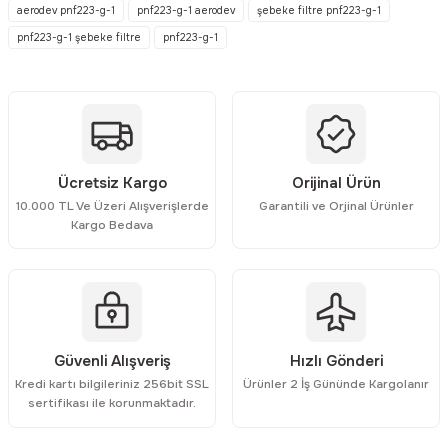
aerodev pnf223-g-1
pnf223-g-1 aerodev
şebeke filtre pnf223-g-1
pnf223-g-1 şebeke filtre
pnf223-g-1
Ürün resmi kalitesiz, bozuk veya görüntülenemiyor.
Ürün açıklamasında eksik bilgiler bulunuyor.
Ürün bilgilerinde hatalar bulunuyor.
Ürün fiyatı diğer sitelerden daha pahalı.
Bu ürüne benzer farklı alternatifler olmalı.
Ücretsiz Kargo
Orijinal Ürün
10.000 TL Ve Üzeri Alışverişlerde
Garantili ve Orjinal Ürünler
Kargo Bedava
Gönder
Güvenli Alışveriş
Hızlı Gönderi
Kredi kartı bilgileriniz 256bit SSL
Ürünler 2 İş Gününde Kargolanır
sertifikası ile korunmaktadır.