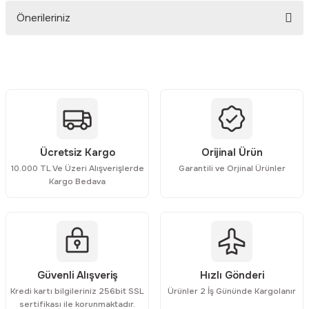
Önerileriniz
Yorum Yaz
Bu ürünün fiyat bilgisi, resim, ürün açıklamalarında ve diğer
konularda yetersiz gördüğünüz noktaları öneri formunu kullanarak
tarafımıza iletebilirsiniz.
Görüş ve önerileriniz için teşekkür ederiz.
Ürün resmi kalitesiz, bozuk veya görüntülenemiyor.
Ücretsiz Kargo
Orijinal Ürün
Ürün açıklamasında eksik bilgiler bulunuyor.
10.000 TL Ve Üzeri Alışverişlerde
Garantili ve Orjinal Ürünler
Ürün bilgilerinde hatalar bulunuyor.
Kargo Bedava
Ürün fiyatı diğer sitelerden daha pahalı.
Bu ürüne benzer farklı alternatifler olmalı.
Güvenli Alışveriş
Hızlı Gönderi
Kredi kartı bilgileriniz 256bit SSL
Ürünler 2 İş Gününde Kargolanır
Gönder
sertifikası ile korunmaktadır.