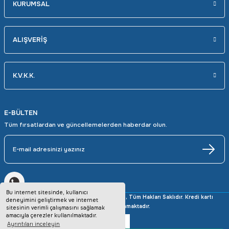
KURUMSAL
ALIŞVERİŞ
K.V.K.K.
E-BÜLTEN
Tüm fırsatlardan ve güncellemelerden haberdar olun.
Bu internet sitesinde, kullanıcı
Copyright © 2025 avrupaotomasyon.com, Tüm Hakları Saklıdır. Kredi kartı
deneyimini geliştirmek ve internet
bilgileriniz 256bit SSL sertifikası ile korunmaktadır.
sitesinin verimli çalışmasını sağlamak
amacıyla çerezler kullanılmaktadır.
Ayrıntıları inceleyin