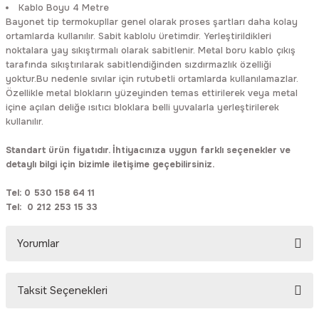
Kablo Boyu 4 Metre
Rittal
Ölçü Aleti Aksesuarları
Bayonet tip termokupllar genel olarak proses şartları daha kolay
ortamlarda kullanılır. Sabit kablolu üretimdir. Yerleştirildikleri
Servo
Proses Kalibratörleri
noktalara yay sıkıştırmalı olarak sabitlenir. Metal boru kablo çıkış
tarafında sıkıştırılarak sabitlendiğinden sızdırmazlık özelliği
yoktur.Bu nedenle sıvılar için rutubetli ortamlarda kullanılamazlar.
Sunda
Termometreler
Özellikle metal blokların yüzeyinden temas ettirilerek veya metal
içine açılan deliğe ısıtıcı bloklara belli yuvalarla yerleştirilerek
kullanılır.
T&T
Topraklama Test Cihazları
Standart ürün fiyatıdır. İhtiyacınıza uygun farklı seçenekler ve
Tidar
Vibrasyon Test Cihazları
detaylı bilgi için bizimle iletişime geçebilirsiniz.
Tel: 0 530 158 64 11
Y.s.Tech
Tel: 0 212 253 15 33
Yorumlar
Taksit Seçenekleri
Bu ürüne ilk yorumu siz yapın!