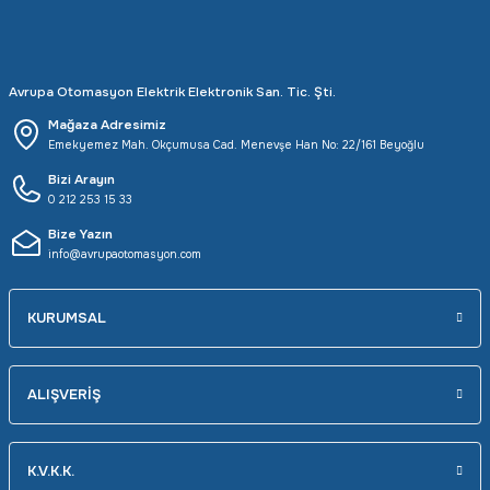
Avrupa Otomasyon Elektrik Elektronik San. Tic. Şti.
Mağaza Adresimiz
Emekyemez Mah. Okçumusa Cad. Menevşe Han No: 22/161 Beyoğlu
Bizi Arayın
0 212 253 15 33
Bize Yazın
info@avrupaotomasyon.com
KURUMSAL
ALIŞVERİŞ
K.V.K.K.