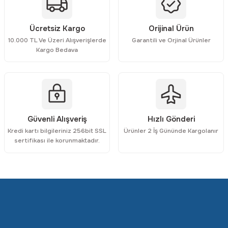
Ürün resmi kalitesiz, bozuk veya görüntülenemiyor.
Ücretsiz Kargo
Orijinal Ürün
Ürün açıklamasında eksik bilgiler bulunuyor.
10.000 TL Ve Üzeri Alışverişlerde
Garantili ve Orjinal Ürünler
Ürün bilgilerinde hatalar bulunuyor.
Kargo Bedava
Ürün fiyatı diğer sitelerden daha pahalı.
Bu ürüne benzer farklı alternatifler olmalı.
Güvenli Alışveriş
Hızlı Gönderi
Kredi kartı bilgileriniz 256bit SSL
Ürünler 2 İş Gününde Kargolanır
Gönder
sertifikası ile korunmaktadır.