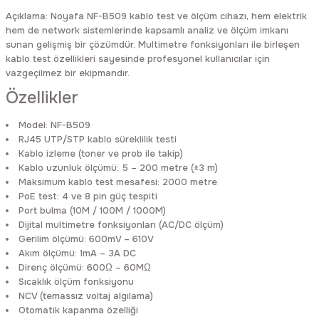
Rittal
Ölçü Aleti Aksesuarları
Açıklama: Noyafa NF-B509 kablo test ve ölçüm cihazı, hem elektrik
hem de network sistemlerinde kapsamlı analiz ve ölçüm imkanı
sunan gelişmiş bir çözümdür. Multimetre fonksiyonları ile birleşen
Servo
Proses Kalibratörleri
kablo test özellikleri sayesinde profesyonel kullanıcılar için
vazgeçilmez bir ekipmandır.
Sunda
Termometreler
Özellikler
T&T
Topraklama Test Cihazları
Model: NF-B509
RJ45 UTP/STP kablo süreklilik testi
Kablo izleme (toner ve prob ile takip)
Tidar
Vibrasyon Test Cihazları
Kablo uzunluk ölçümü: 5 – 200 metre (±3 m)
Maksimum kablo test mesafesi: 2000 metre
PoE test: 4 ve 8 pin güç tespiti
Y.s.Tech
Port bulma (10M / 100M / 1000M)
Dijital multimetre fonksiyonları (AC/DC ölçüm)
Gerilim ölçümü: 600mV – 610V
Akım ölçümü: 1mA – 3A DC
Direnç ölçümü: 600Ω – 60MΩ
Sıcaklık ölçüm fonksiyonu
NCV (temassız voltaj algılama)
Otomatik kapanma özelliği