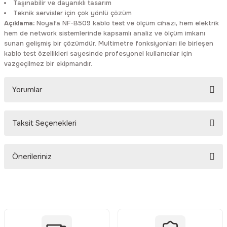
Taşınabilir ve dayanıklı tasarım
Teknik servisler için çok yönlü çözüm
Açıklama:
Noyafa NF-B509 kablo test ve ölçüm cihazı, hem elektrik
hem de network sistemlerinde kapsamlı analiz ve ölçüm imkanı
sunan gelişmiş bir çözümdür. Multimetre fonksiyonları ile birleşen
kablo test özellikleri sayesinde profesyonel kullanıcılar için
vazgeçilmez bir ekipmandır.
Yorumlar
Taksit Seçenekleri
Bu ürüne ilk yorumu siz yapın!
Önerileriniz
Yorum Yaz
Bu ürünün fiyat bilgisi, resim, ürün açıklamalarında ve diğer
konularda yetersiz gördüğünüz noktaları öneri formunu kullanarak
tarafımıza iletebilirsiniz.
Görüş ve önerileriniz için teşekkür ederiz.