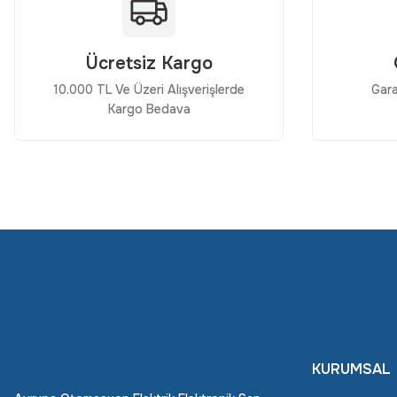
Ürün fiyatı diğer sitelerden daha pahalı.
Bu ürüne benzer farklı alternatifler olmalı.
Ücretsiz Kargo
10.000 TL Ve Üzeri Alışverişlerde
Gara
Kargo Bedava
KURUMSAL