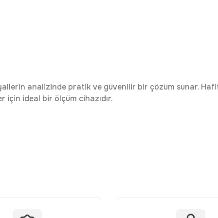
lerin analizinde pratik ve güvenilir bir çözüm sunar. Hafif
için ideal bir ölçüm cihazıdır.
da yetersiz gördüğünüz noktaları öneri formunu kullanarak tarafımıza ilet
Bu ürüne ilk yorumu siz yapın!
Yorum Yaz