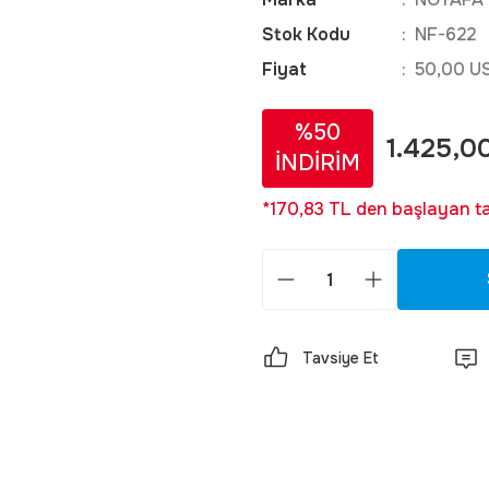
Stok Kodu
NF-622
Fiyat
50,00 U
%50
1.425,0
İNDİRİM
*170,83 TL den başlayan tak
Tavsiye Et