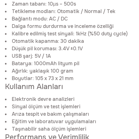
Zaman tabanı: 10µs – 500s
Tetikleme modları: Otomatik / Normal / Tek
Bağlantı modu: AC / DC
Dalga formu durdurma ve inceleme özelliği
Kalibre edilmiş test sinyali: 1kHz (%50 duty cycle)
Otomatik kapanma: 30 dakika
Düşük pil koruması: 3.4V ±0.1V
USB şarj: 5V / 1A
Batarya: 1000mAh lityum pil
Ağırlık: yaklaşık 100 gram
Boyutlar: 105 x 73 x 21 mm
Kullanım Alanları
Elektronik devre analizleri
Sinyal ölçüm ve test işlemleri
Arıza tespit ve bakım çalışmaları
Eğitim ve laboratuvar uygulamaları
Taşınabilir saha ölçüm işlemleri
Performans ve Verimlilik