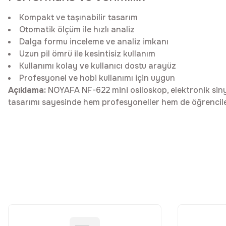
Kompakt ve taşınabilir tasarım
Otomatik ölçüm ile hızlı analiz
Dalga formu inceleme ve analiz imkanı
Uzun pil ömrü ile kesintisiz kullanım
Kullanımı kolay ve kullanıcı dostu arayüz
Profesyonel ve hobi kullanımı için uygun
Açıklama:
NOYAFA NF-622 mini osiloskop, elektronik sinyal
tasarımı sayesinde hem profesyoneller hem de öğrenciler 
Bu ürünün fiyat bilgisi, resim, ürün açıklamalarında ve diğer konular
Görüş ve önerileriniz için teşekkür ederiz.
Ürün resmi kalitesiz, bozuk veya görüntülenemiyor.
Ürün açıklamasında eksik bilgiler bulunuyor.
Ürün bilgilerinde hatalar bulunuyor.