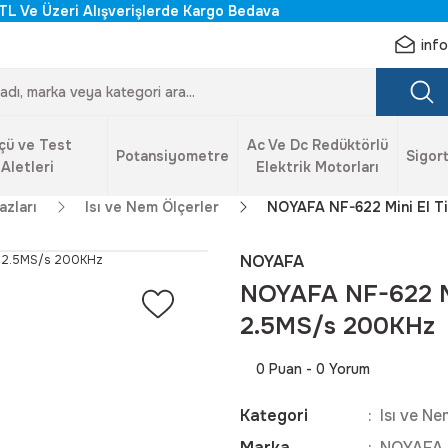
TL Ve Üzeri Alışverişlerde Kargo Bedava
inf
çü ve Test
Ac Ve Dc Redüktörlü
Potansiyometre
Sigort
Aletleri
Elektrik Motorları
azları
Isı ve Nem Ölçerler
NOYAFA NF-622 Mini El Ti
NOYAFA
NOYAFA NF-622 Min
2.5MS/s 200KHz
0 Puan - 0 Yorum
Kategori
Isı ve Ne
Marka
NOYAFA