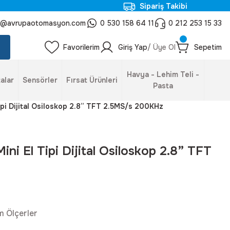
Sipariş Takibi
o@avrupaotomasyon.com
0 530 158 64 11
0 212 253 15 33
Favorilerim
Giriş Yap
/ Üye Ol
Sepetim
Havya - Lehim Teli -
alar
Sensörler
Fırsat Ürünleri
Pasta
pi Dijital Osiloskop 2.8” TFT 2.5MS/s 200KHz
i El Tipi Dijital Osiloskop 2.8” TFT
m Ölçerler