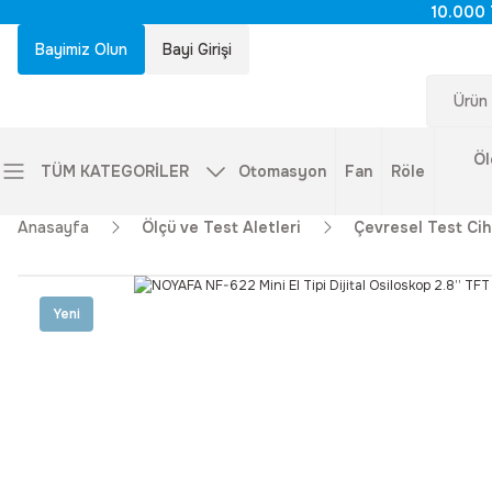
10.000 
Bayimiz Olun
Bayi Girişi
Öl
TÜM KATEGORİLER
Otomasyon
Fan
Röle
Anasayfa
Ölçü ve Test Aletleri
Çevresel Test Cih
Yeni