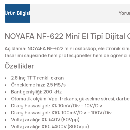
Ürün Bilgisi
Yoru
NOYAFA NF-622 Mini El Tipi Dijita
Açıklama: NOYAFA NF-622 mini osiloskop, elektronik sinyal
tasarımı sayesinde hem profesyoneller hem de öğrenciler 
Özellikler
2.8 inç TFT renkli ekran
Örnekleme hızı: 2.5 MS/s
Bant genişliği: 200 kHz
Otomatik ölçüm: Vpp, frekans, yükselme süresi, darbe 
Dikey hassasiyet: X1: 10mV/Div – 10V/Div
Dikey hassasiyet: X10: 100mV/Div – 100V/Div
Voltaj aralığı: X1: ±40V (80Vpp)
Voltaj aralığı: X10: ±400V (800Vpp)