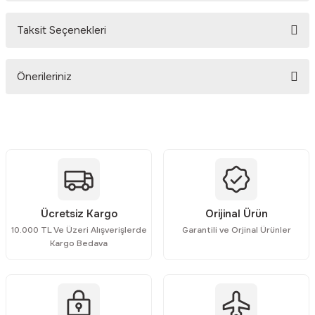
Taksit Seçenekleri
Bu ürüne ilk yorumu siz yapın!
Önerileriniz
Yorum Yaz
Bu ürünün fiyat bilgisi, resim, ürün açıklamalarında ve diğer
konularda yetersiz gördüğünüz noktaları öneri formunu kullanarak
tarafımıza iletebilirsiniz.
Görüş ve önerileriniz için teşekkür ederiz.
Ürün resmi kalitesiz, bozuk veya görüntülenemiyor.
Ücretsiz Kargo
Orijinal Ürün
Ürün açıklamasında eksik bilgiler bulunuyor.
10.000 TL Ve Üzeri Alışverişlerde
Garantili ve Orjinal Ürünler
Ürün bilgilerinde hatalar bulunuyor.
Kargo Bedava
Ürün fiyatı diğer sitelerden daha pahalı.
Bu ürüne benzer farklı alternatifler olmalı.