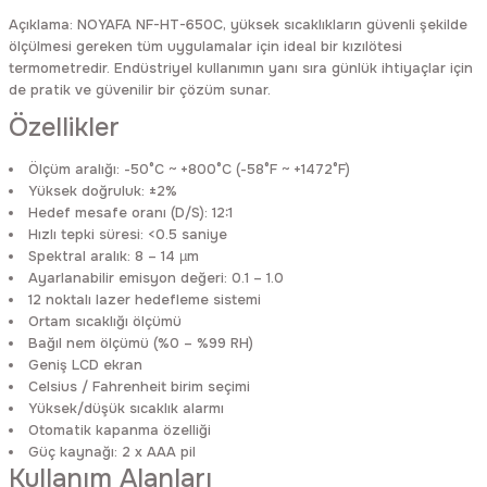
Rittal
Ölçü Aleti Aksesuarları
Açıklama: NOYAFA NF-HT-650C, yüksek sıcaklıkların güvenli şekilde
ölçülmesi gereken tüm uygulamalar için ideal bir kızılötesi
termometredir. Endüstriyel kullanımın yanı sıra günlük ihtiyaçlar için
Servo
Proses Kalibratörleri
de pratik ve güvenilir bir çözüm sunar.
Özellikler
Sunda
Termometreler
Ölçüm aralığı: -50°C ~ +800°C (-58°F ~ +1472°F)
T&T
Topraklama Test Cihazları
Yüksek doğruluk: ±2%
Hedef mesafe oranı (D/S): 12:1
Hızlı tepki süresi: <0.5 saniye
Tidar
Vibrasyon Test Cihazları
Spektral aralık: 8 – 14 µm
Ayarlanabilir emisyon değeri: 0.1 – 1.0
12 noktalı lazer hedefleme sistemi
Y.s.Tech
Ortam sıcaklığı ölçümü
Bağıl nem ölçümü (%0 – %99 RH)
Geniş LCD ekran
Celsius / Fahrenheit birim seçimi
Yüksek/düşük sıcaklık alarmı
Otomatik kapanma özelliği
Güç kaynağı: 2 x AAA pil
Kullanım Alanları