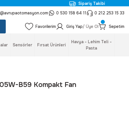
Sipariş Takibi
o@avrupaotomasyon.com
0 530 158 64 11
0 212 253 15 33
Favorilerim
Giriş Yap
/ Üye Ol
Sepetim
Havya - Lehim Teli -
alar
Sensörler
Fırsat Ürünleri
Pasta
-05W-B59 Kompakt Fan