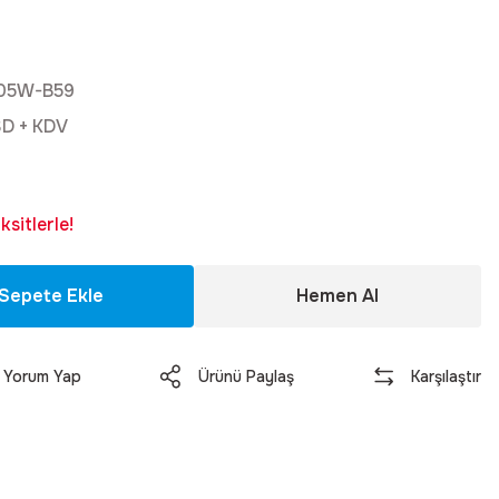
t
t
05W-B59
SD + KDV
sitlerle!
Sepete Ekle
Hemen Al
Yorum Yap
Ürünü Paylaş
Karşılaştır