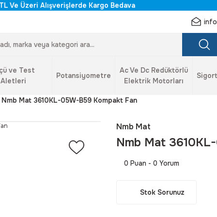
TL Ve Üzeri Alışverişlerde Kargo Bedava
inf
çü ve Test
Ac Ve Dc Redüktörlü
Potansiyometre
Sigort
Aletleri
Elektrik Motorları
Nmb Mat 3610KL-05W-B59 Kompakt Fan
Nmb Mat
Nmb Mat 3610KL
0 Puan - 0 Yorum
Stok Sorunuz