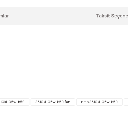
mlar
Taksit Seçene
9
da yetersiz gördüğünüz noktaları öneri formunu kullanarak tarafımıza ilet
Bu ürüne ilk yorumu siz yapın!
610kl-05w-b59
3610kl-05w-b59 fan
nmb 3610kl-05w-b59
Yorum Yaz