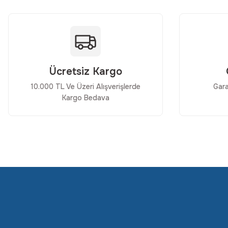
Ürün bilgilerinde hatalar bulunuyor.
Ürün fiyatı diğer sitelerden daha pahalı.
Bu ürüne benzer farklı alternatifler olmalı.
Ücretsiz Kargo
10.000 TL Ve Üzeri Alışverişlerde
Gara
Kargo Bedava