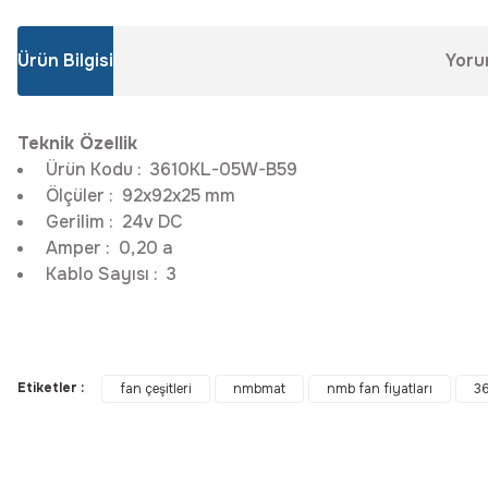
Ürün Bilgisi
Yoru
Teknik Özellik
Ürün Kodu
:
3610KL-05W-B5
Ölçüler
:
92x92x25 mm
Gerilim
:
24v DC
Amper
:
0,20 a
Kablo Sayısı
:
3
Bu ürünün fiyat bilgisi, resim, ürün açıklamalarında ve diğer konular
Görüş ve önerileriniz için teşekkür ederiz.
Etiketler :
fan çeşitleri
nmbmat
nmb fan fiyatları
3
Ürün resmi kalitesiz, bozuk veya görüntülenemiyor.
Ürün açıklamasında eksik bilgiler bulunuyor.