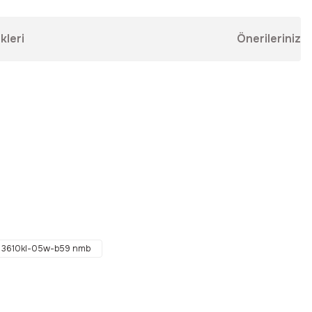
kleri
Önerileriniz
ebilirsiniz.
3610kl-05w-b59 nmb