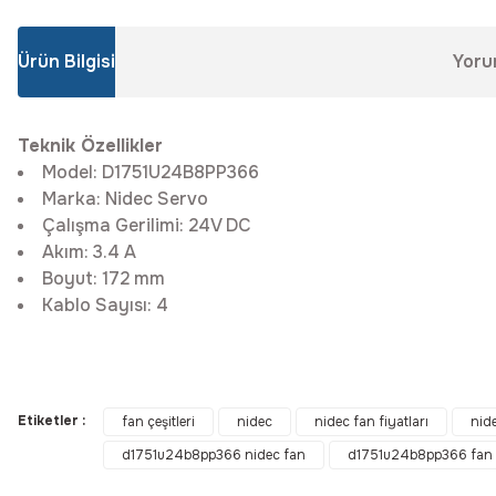
Ürün Bilgisi
Yoru
Teknik Özellikler
Model: D1751U24B8PP366
Marka: Nidec Servo
Çalışma Gerilimi: 24V DC
Akım: 3.4 A
Boyut: 172 mm
Kablo Sayısı: 4
Bu ürünün fiyat bilgisi, resim, ürün açıklamalarında ve diğer konular
Görüş ve önerileriniz için teşekkür ederiz.
Etiketler :
fan çeşitleri
nidec
nidec fan fiyatları
nid
d1751u24b8pp366 nidec fan
d1751u24b8pp366 fan
Ürün resmi kalitesiz, bozuk veya görüntülenemiyor.
Ürün açıklamasında eksik bilgiler bulunuyor.