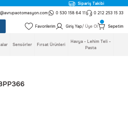
Sipariş Takibi
o@avrupaotomasyon.com
0 530 158 64 11
0 212 253 15 33
Favorilerim
Giriş Yap
/ Üye Ol
Sepetim
Havya - Lehim Teli -
alar
Sensörler
Fırsat Ürünleri
Pasta
B8PP366