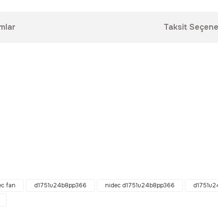
mlar
Taksit Seçene
da yetersiz gördüğünüz noktaları öneri formunu kullanarak tarafımıza ilet
Bu ürüne ilk yorumu siz yapın!
ec fan
d1751u24b8pp366
nidec d1751u24b8pp366
d1751u2
Yorum Yaz