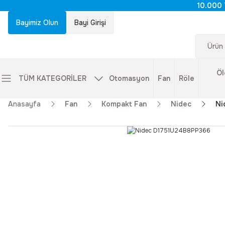
10.000 
Bayimiz Olun
Bayi Girişi
Öl
TÜM KATEGORİLER
Otomasyon
Fan
Röle
Anasayfa
Fan
Kompakt Fan
Nidec
Ni