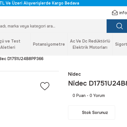
TL Ve Üzeri Alışverişlerde Kargo Bedava
inf
çü ve Test
Ac Ve Dc Redüktörlü
Potansiyometre
Sigort
Aletleri
Elektrik Motorları
dec D1751U24B8PP366
Nidec
Nidec D1751U24
0 Puan - 0 Yorum
Stok Sorunuz