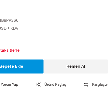
4B8PP366
USD + KDV
aksitlerle!
Sepete Ekle
Hemen Al
Yorum Yap
Ürünü Paylaş
Karşılaştır