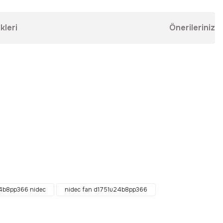
kleri
Önerileriniz
ebilirsiniz.
4b8pp366 nidec
nidec fan d1751u24b8pp366