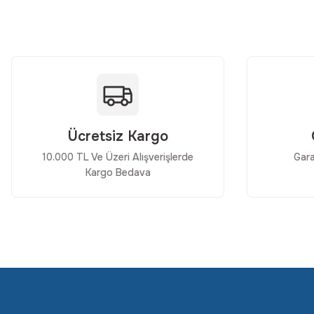
Ürün bilgilerinde hatalar bulunuyor.
Ürün fiyatı diğer sitelerden daha pahalı.
Bu ürüne benzer farklı alternatifler olmalı.
Ücretsiz Kargo
10.000 TL Ve Üzeri Alışverişlerde
Gara
Kargo Bedava