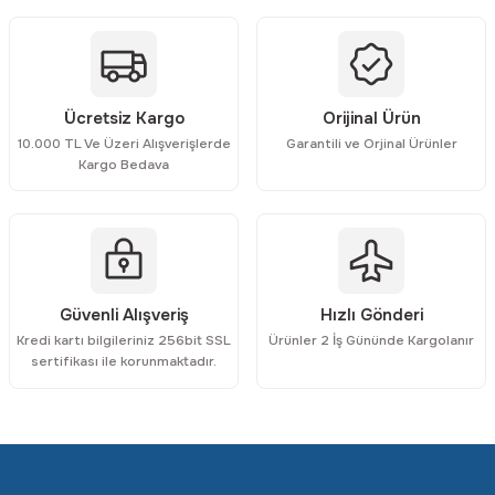
Ürün açıklamasında eksik bilgiler bulunuyor.
Ürün bilgilerinde hatalar bulunuyor.
Ürün fiyatı diğer sitelerden daha pahalı.
Bu ürüne benzer farklı alternatifler olmalı.
Ücretsiz Kargo
Orijinal Ürün
10.000 TL Ve Üzeri Alışverişlerde
Garantili ve Orjinal Ürünler
Kargo Bedava
Gönder
Güvenli Alışveriş
Hızlı Gönderi
Kredi kartı bilgileriniz 256bit SSL
Ürünler 2 İş Gününde Kargolanır
sertifikası ile korunmaktadır.