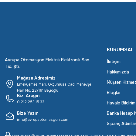
KURUMSAL
Avrupa Otomasyon Elektrik Elektronik San.
İletişim
Tic. Şti.
Hakkımızda
Mağaza Adresimiz
Müşteri Hizmet
Emekyemez Mah. Okçumusa Cad. Menevşe
Han No: 22/161 Beyoğlu
Bloglar
Bizi Arayın
0 212 253 15 33
Havale Bildiri
Bize Yazın
Banka Hesap N
info@avrupaotomasyon.com
Sipariş Adımlar