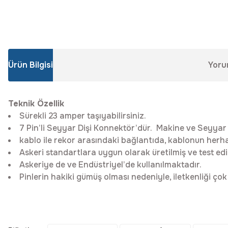
Ürün Bilgisi
Yoru
Teknik Özellik
Sürekli 23 amper taşıyabilirsiniz.
7 Pin’li Seyyar Dişi Konnektör’dür. Makine ve Seyyar ko
kablo ile rekor arasındaki bağlantıda, kablonun herhan
Askeri standartlara uygun olarak üretilmiş ve test edil
Askeriye de ve Endüstriyel’de kullanılmaktadır.
Pinlerin hakiki gümüş olması nedeniyle, iletkenliği çok 
Bu ürünün fiyat bilgisi, resim, ürün açıklamalarında ve diğer konular
Görüş ve önerileriniz için teşekkür ederiz.