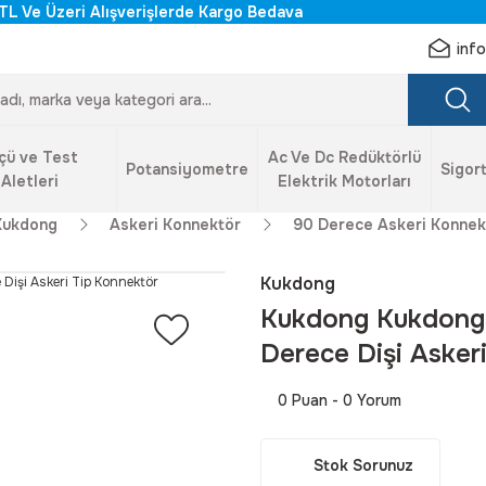
TL Ve Üzeri Alışverişlerde Kargo Bedava
inf
çü ve Test
Ac Ve Dc Redüktörlü
Potansiyometre
Sigort
Aletleri
Elektrik Motorları
Kukdong
Askeri Konnektör
90 Derece Askeri Konnek
Kukdong
Kukdong Kukdong 
Derece Dişi Asker
0 Puan - 0 Yorum
Stok Sorunuz