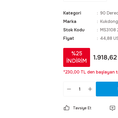
Kategori
90 Derec
Marka
Kukdong
Stok Kodu
MS3108 
Fiyat
44,88 U
%25
1.918,62
İNDİRİM
*230,00 TL den başlayan ta
Tavsiye Et