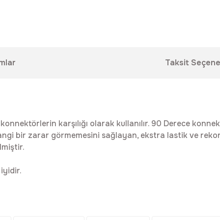
mlar
Taksit Seçene
nnektörlerin karşılığı olarak kullanılır. 90 Derece konnektörl
gi bir zarar görmemesini sağlayan, ekstra lastik ve rekor k
miştir.
iyidir.
da yetersiz gördüğünüz noktaları öneri formunu kullanarak tarafımıza ilet
Bu ürüne ilk yorumu siz yapın!