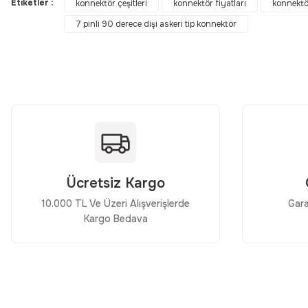
Etiketler :
konnektör çeşitleri
konnektör fiyatları
konnektö
7 pinli 90 derece dişi askeri tip konnektör
Ürün resmi kalitesiz, bozuk veya görüntülenemiyor.
Ürün açıklamasında eksik bilgiler bulunuyor.
Ürün bilgilerinde hatalar bulunuyor.
Ürün fiyatı diğer sitelerden daha pahalı.
Bu ürüne benzer farklı alternatifler olmalı.
Ücretsiz Kargo
10.000 TL Ve Üzeri Alışverişlerde
Gara
Kargo Bedava