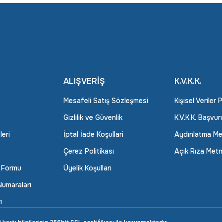
ALIŞVERİŞ
K.V.K.K.
Mesafeli Satış Sözleşmesi
Kişisel Veriler 
Gizlilik ve Güvenlik
K.V.K.K. Başvu
leri
İptal İade Koşullari
Aydınlatma Me
Çerez Politikası
Açık Rıza Metn
m Formu
Üyelik Koşulları
umaraları
ı