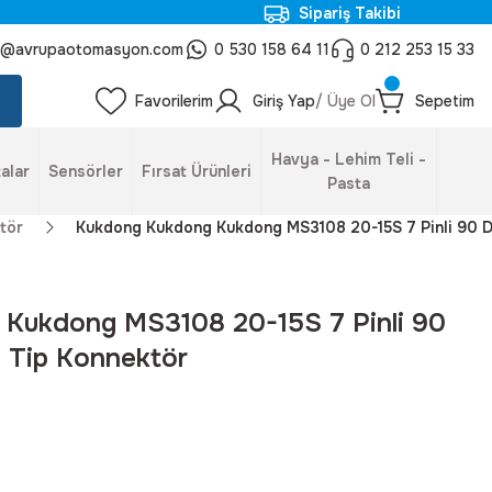
Sipariş Takibi
o@avrupaotomasyon.com
0 530 158 64 11
0 212 253 15 33
Favorilerim
Giriş Yap
/ Üye Ol
Sepetim
Havya - Lehim Teli -
alar
Sensörler
Fırsat Ürünleri
Pasta
tör
Kukdong Kukdong Kukdong MS3108 20-15S 7 Pinli 90 D
Kukdong MS3108 20-15S 7 Pinli 90
i Tip Konnektör