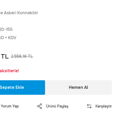
e Askeri Konnektör
20-15S
SD + KDV
 TL
2.558,16 TL
ksitlerle!
Sepete Ekle
Hemen Al
Yorum Yap
Ürünü Paylaş
Karşılaştır