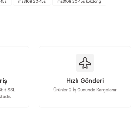
-15s
ms3108 20-15s
ms3108 20-15s kukdong
riş
Hızlı Gönderi
56bit SSL
Ürünler 2 İş Gününde Kargolanır
tadır.