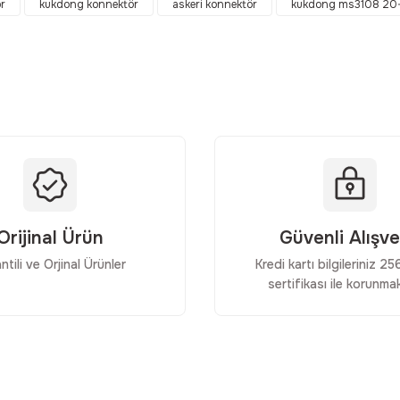
r
kukdong konnektör
askeri konnektör
kukdong ms3108 20
Yorum Yaz
Orijinal Ürün
Güvenli Alışve
ntili ve Orjinal Ürünler
Kredi kartı bilgileriniz 2
Gönder
sertifikası ile korunmak