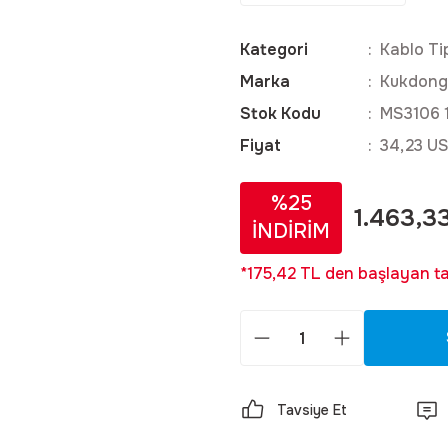
Kategori
Kablo Ti
Marka
Kukdong
Stok Kodu
MS3106 
Fiyat
34,23 U
%25
1.463,3
İNDİRİM
*175,42 TL den başlayan tak
Tavsiye Et