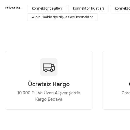
Görüş ve önerileriniz için teşekkür ederiz.
Etiketler :
konnektör çeşitleri
konnektör fiyatları
konnektö
4 pinli kablo tipi dişi askeri konnektör
Ürün resmi kalitesiz, bozuk veya görüntülenemiyor.
Ürün açıklamasında eksik bilgiler bulunuyor.
Ürün bilgilerinde hatalar bulunuyor.
Ürün fiyatı diğer sitelerden daha pahalı.
Bu ürüne benzer farklı alternatifler olmalı.
Ücretsiz Kargo
10.000 TL Ve Üzeri Alışverişlerde
Gara
Kargo Bedava