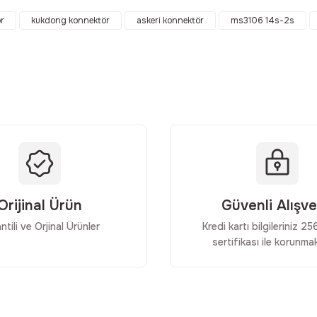
Bu ürüne ilk yorumu siz yapın!
r
kukdong konnektör
askeri konnektör
ms3106 14s-2s
Yorum Yaz
Orijinal Ürün
Güvenli Alışve
ntili ve Orjinal Ürünler
Kredi kartı bilgileriniz 2
Gönder
sertifikası ile korunmak