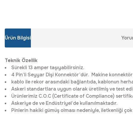
Ürün Bilgisi
Yoru
Teknik Özellik
Sürekli 13 amper taşıyabilirsiniz.
4 Pin’li Seyyar Dişi Konnektör’dür. Makine konnektörler
kablo ile rekor arasındaki bağlantıda, kablonun herhan
Askeri standartlara uygun olarak üretilmiş ve test edil
Ürünlerimiz C.O.C (Certificate of Compliance) sertifik
Askeriye de ve Endüstriyel’de kullanılmaktadır.
Pinlerin hakiki gümüş olması nedeniyle, iletkenliği çok 
Bu ürünün fiyat bilgisi, resim, ürün açıklamalarında ve diğer konular