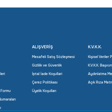
ALIŞVERİŞ
K.V.K.K.
Mesafeli Satış Sözleşmesi
Kişisel Veriler 
Gizlilik ve Güvenlik
K.V.K.K. Başvu
leri
İptal İade Koşullari
Aydınlatma Me
Çerez Politikası
Açık Rıza Metn
m Formu
Üyelik Koşulları
umaraları
ı