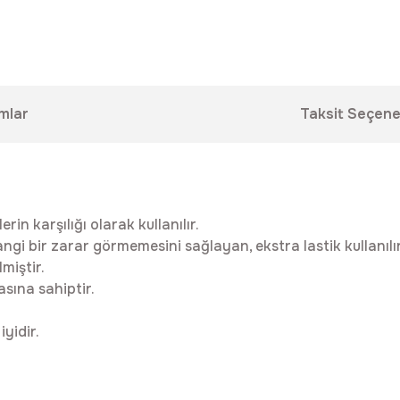
mlar
Taksit Seçene
in karşılığı olarak kullanılır.
gi bir zarar görmemesini sağlayan, ekstra lastik kullanılır
miştir.
asına sahiptir.
iyidir.
da yetersiz gördüğünüz noktaları öneri formunu kullanarak tarafımıza ilet