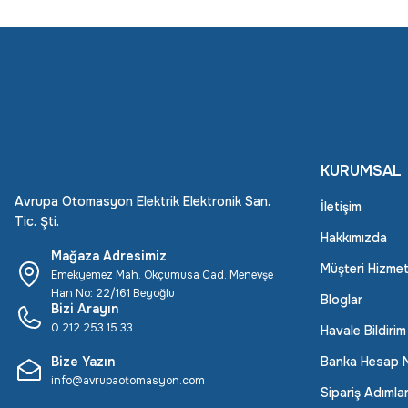
KURUMSAL
Avrupa Otomasyon Elektrik Elektronik San.
İletişim
Tic. Şti.
Hakkımızda
Mağaza Adresimiz
Müşteri Hizmet
Emekyemez Mah. Okçumusa Cad. Menevşe
Han No: 22/161 Beyoğlu
Bloglar
Bizi Arayın
0 212 253 15 33
Havale Bildiri
Bize Yazın
Banka Hesap N
info@avrupaotomasyon.com
Sipariş Adımlar