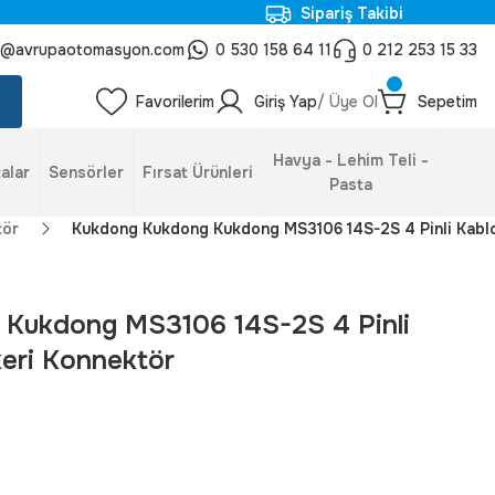
Sipariş Takibi
o@avrupaotomasyon.com
0 530 158 64 11
0 212 253 15 33
Favorilerim
Giriş Yap
/ Üye Ol
Sepetim
Havya - Lehim Teli -
alar
Sensörler
Fırsat Ürünleri
Pasta
tör
Kukdong Kukdong Kukdong MS3106 14S-2S 4 Pinli Kablo 
Kukdong MS3106 14S-2S 4 Pinli
keri Konnektör