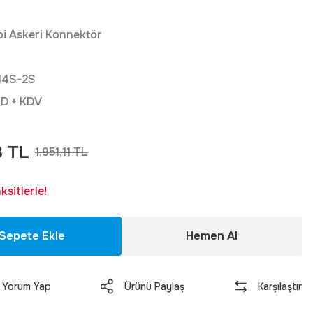
pi Askeri Konnektör
14S-2S
SD + KDV
3 TL
1.951,11 TL
sitlerle!
Sepete Ekle
Hemen Al
Yorum Yap
Ürünü Paylaş
Karşılaştır