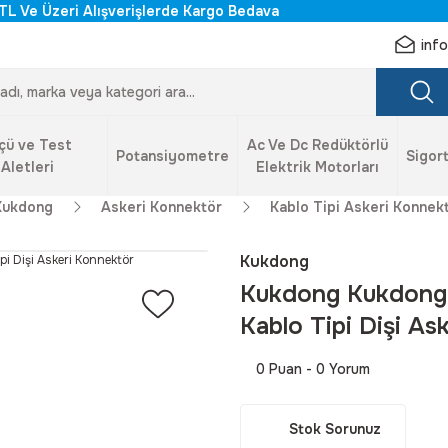
TL Ve Üzeri Alışverişlerde Kargo Bedava
inf
çü ve Test
Ac Ve Dc Redüktörlü
Potansiyometre
Sigort
Aletleri
Elektrik Motorları
Kukdong
Askeri Konnektör
Kablo Tipi Askeri Konnek
Kukdong
Kukdong Kukdong 
Kablo Tipi Dişi As
0 Puan - 0 Yorum
Stok Sorunuz