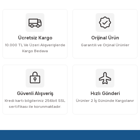
Ürün açıklamasında eksik bilgiler bulunuyor.
Ürün bilgilerinde hatalar bulunuyor.
Ürün fiyatı diğer sitelerden daha pahalı.
Bu ürüne benzer farklı alternatifler olmalı.
Ücretsiz Kargo
Orijinal Ürün
10.000 TL Ve Üzeri Alışverişlerde
Garantili ve Orjinal Ürünler
Kargo Bedava
Gönder
Güvenli Alışveriş
Hızlı Gönderi
Kredi kartı bilgileriniz 256bit SSL
Ürünler 2 İş Gününde Kargolanır
sertifikası ile korunmaktadır.