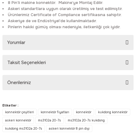
8 Pin’li makine konnektör. Makine’ye Montaj Edilir.
Rittal
Ölçü Aleti Aksesuarları
Askeri standartlara uygun olarak üretilmiş ve test edilmiştir.
Ürünlerimiz Certificate of Compliance sertifikasına sahiptir.
Askeriye de ve Endüstriyel’de kullanılmaktadır.
Servo
Proses Kalibratörleri
Pinlerin hakiki gümüş olması nedeniyle, iletkenliği çok iyidir.
Sunda
Termometreler
Yorumlar
T&T
Topraklama Test Cihazları
Taksit Seçenekleri
Bu ürüne ilk yorumu siz yapın!
Tidar
Vibrasyon Test Cihazları
Önerileriniz
Y.s.Tech
Yorum Yaz
Bu ürünün fiyat bilgisi, resim, ürün açıklamalarında ve diğer
konularda yetersiz gördüğünüz noktaları öneri formunu kullanarak
Etiketler :
tarafımıza iletebilirsiniz.
konnektör çeşitleri
konnektör fiyatları
konnektör
kukdong konnektör
Görüş ve önerileriniz için teşekkür ederiz.
askeri konnektör
ms3102a 20-7s
ms3102a 20-7s kukdong
kukdong ms3102a 20-7s
askeri konnektör 8 pin dişi
Ürün resmi kalitesiz, bozuk veya görüntülenemiyor.