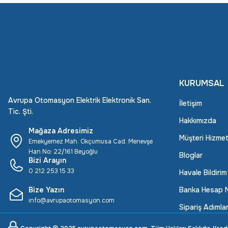
KURUMSAL
Avrupa Otomasyon Elektrik Elektronik San.
İletişim
Tic. Şti.
Hakkımızda
Mağaza Adresimiz
Müşteri Hizmet
Emekyemez Mah. Okçumusa Cad. Menevşe
Han No: 22/161 Beyoğlu
Bloglar
Bizi Arayın
0 212 253 15 33
Havale Bildiri
Bize Yazın
Banka Hesap N
info@avrupaotomasyon.com
Sipariş Adımlar