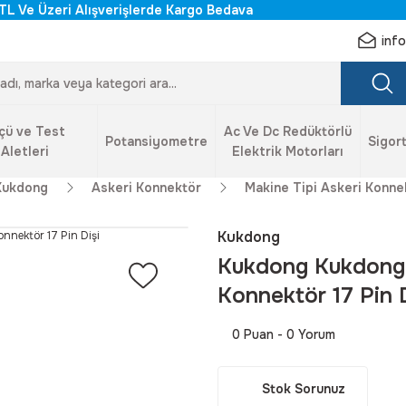
TL Ve Üzeri Alışverişlerde Kargo Bedava
inf
çü ve Test
Ac Ve Dc Redüktörlü
Potansiyometre
Sigort
Aletleri
Elektrik Motorları
Kukdong
Askeri Konnektör
Makine Tipi Askeri Konne
Kukdong
Kukdong Kukdong
Konnektör 17 Pin D
0 Puan - 0 Yorum
Stok Sorunuz