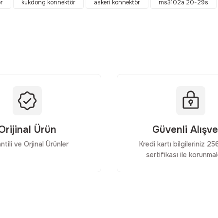
r
kukdong konnektör
askeri konnektör
ms3102a 20-29s
Yorum Yaz
Orijinal Ürün
Güvenli Alışve
ntili ve Orjinal Ürünler
Kredi kartı bilgileriniz 2
Gönder
sertifikası ile korunmak