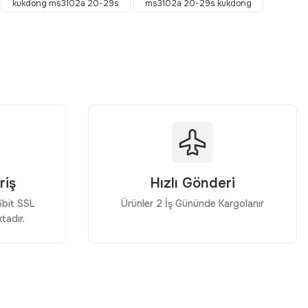
kukdong ms3102a 20-29s
ms3102a 20-29s kukdong
riş
Hızlı Gönderi
56bit SSL
Ürünler 2 İş Gününde Kargolanır
tadır.