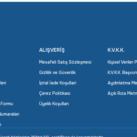
ALIŞVERİŞ
K.V.K.K.
Mesafeli Satış Sözleşmesi
Kişisel Veriler 
Gizlilik ve Güvenlik
K.V.K.K. Başvu
leri
İptal İade Koşullari
Aydınlatma Me
Çerez Politikası
Açık Rıza Metn
m Formu
Üyelik Koşulları
umaraları
ı