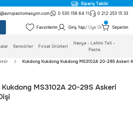
Sipariş Takibi
o@avrupaotomasyon.com
0 530 158 64 11
0 212 253 15 33
Favorilerim
Giriş Yap
/ Üye Ol
Sepetim
Havya - Lehim Teli -
alar
Sensörler
Fırsat Ürünleri
Pasta
ktör
Kukdong Kukdong Kukdong MS3102A 20-29S Askeri Kon
 Kukdong MS3102A 20-29S Askeri
işi