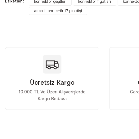
Etiketler :
konnektör çeşitleri
konnektör fiyatları
konnektö
askeri konnektör 17 pin dişi
Ürün resmi kalitesiz, bozuk veya görüntülenemiyor.
Ürün açıklamasında eksik bilgiler bulunuyor.
Ürün bilgilerinde hatalar bulunuyor.
Ürün fiyatı diğer sitelerden daha pahalı.
Bu ürüne benzer farklı alternatifler olmalı.
Ücretsiz Kargo
10.000 TL Ve Üzeri Alışverişlerde
Gara
Kargo Bedava