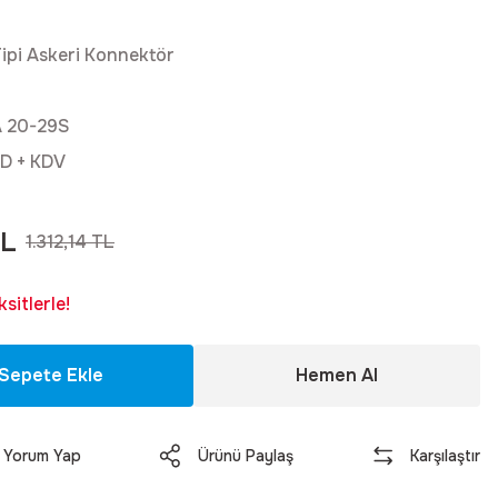
ipi Askeri Konnektör
 20-29S
D + KDV
TL
1.312,14 TL
sitlerle!
Sepete Ekle
Hemen Al
Yorum Yap
Ürünü Paylaş
Karşılaştır