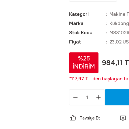
Kategori
Makine T
Marka
Kukdong
Stok Kodu
MS3102A
Fiyat
23,02 US
%25
984,11 
İNDİRİM
*117,97 TL den başlayan tak
Tavsiye Et