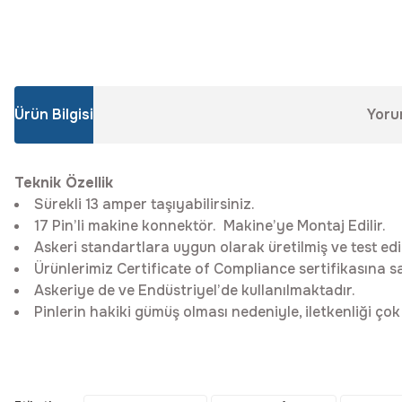
Ürün Bilgisi
Yoru
Teknik Özellik
Sürekli 13 amper taşıyabilirsiniz.
17 Pin’li makine konnektör. Makine’ye Montaj Edilir.
Askeri standartlara uygun olarak üretilmiş ve test edil
Ürünlerimiz Certificate of Compliance sertifikasına sa
Askeriye de ve Endüstriyel’de kullanılmaktadır.
Pinlerin hakiki gümüş olması nedeniyle, iletkenliği çok 
Bu ürünün fiyat bilgisi, resim, ürün açıklamalarında ve diğer konular
Görüş ve önerileriniz için teşekkür ederiz.