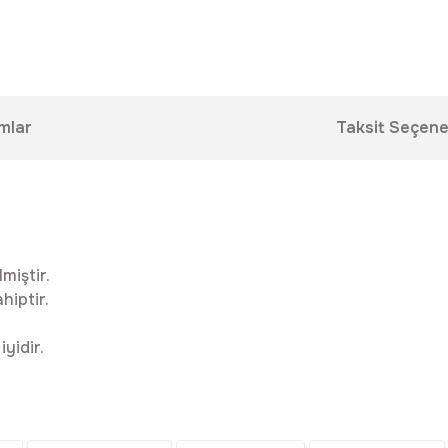
mlar
Taksit Seçene
miştir.
hiptir.
iyidir.
da yetersiz gördüğünüz noktaları öneri formunu kullanarak tarafımıza ilet
Bu ürüne ilk yorumu siz yapın!