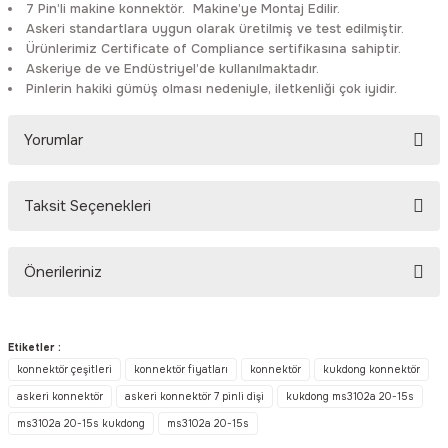
7 Pin’li makine konnektör. Makine’ye Montaj Edilir.
Rittal
Ölçü Aleti Aksesuarları
Askeri standartlara uygun olarak üretilmiş ve test edilmiştir.
Ürünlerimiz Certificate of Compliance sertifikasına sahiptir.
Askeriye de ve Endüstriyel’de kullanılmaktadır.
Servo
Proses Kalibratörleri
Pinlerin hakiki gümüş olması nedeniyle, iletkenliği çok iyidir.
Sunda
Termometreler
Yorumlar
T&T
Topraklama Test Cihazları
Taksit Seçenekleri
Bu ürüne ilk yorumu siz yapın!
Tidar
Vibrasyon Test Cihazları
Önerileriniz
Y.s.Tech
Yorum Yaz
Bu ürünün fiyat bilgisi, resim, ürün açıklamalarında ve diğer
konularda yetersiz gördüğünüz noktaları öneri formunu kullanarak
Etiketler :
tarafımıza iletebilirsiniz.
konnektör çeşitleri
konnektör fiyatları
konnektör
kukdong konnektör
Görüş ve önerileriniz için teşekkür ederiz.
askeri konnektör
askeri konnektör 7 pinli dişi
kukdong ms3102a 20-15s
ms3102a 20-15s kukdong
ms3102a 20-15s
Ürün resmi kalitesiz, bozuk veya görüntülenemiyor.