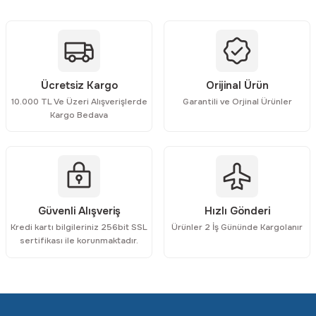
Ürün açıklamasında eksik bilgiler bulunuyor.
Ürün bilgilerinde hatalar bulunuyor.
Ürün fiyatı diğer sitelerden daha pahalı.
Bu ürüne benzer farklı alternatifler olmalı.
Ücretsiz Kargo
Orijinal Ürün
10.000 TL Ve Üzeri Alışverişlerde
Garantili ve Orjinal Ürünler
Kargo Bedava
Gönder
Güvenli Alışveriş
Hızlı Gönderi
Kredi kartı bilgileriniz 256bit SSL
Ürünler 2 İş Gününde Kargolanır
sertifikası ile korunmaktadır.