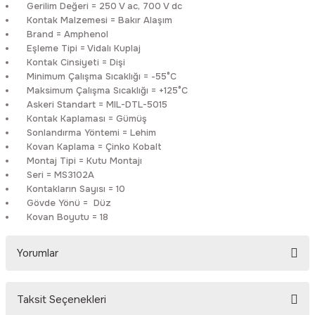
Gerilim Değeri = 250 V ac, 700 V dc
Rittal
Ölçü Aleti Aksesuarları
Kontak Malzemesi = Bakır Alaşım
Brand = Amphenol
Eşleme Tipi = Vidalı Kuplaj
Servo
Proses Kalibratörleri
Kontak Cinsiyeti = Dişi
Minimum Çalışma Sıcaklığı = -55°C
Sunda
Termometreler
Maksimum Çalışma Sıcaklığı = +125°C
Askeri Standart = MIL-DTL-5015
Kontak Kaplaması = Gümüş
T&T
Topraklama Test Cihazları
Sonlandırma Yöntemi = Lehim
Kovan Kaplama = Çinko Kobalt
Tidar
Vibrasyon Test Cihazları
Montaj Tipi = Kutu Montajı
Seri = MS3102A
Kontakların Sayısı = 10
Y.s.Tech
Gövde Yönü = Düz
Kovan Boyutu = 18
Yorumlar
Taksit Seçenekleri
Bu ürüne ilk yorumu siz yapın!