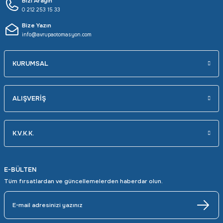
Bizi Arayın
0 212 253 15 33
Bize Yazın
info@avrupaotomasyon.com
KURUMSAL
ALIŞVERİŞ
K.V.K.K.
E-BÜLTEN
Tüm fırsatlardan ve güncellemelerden haberdar olun.