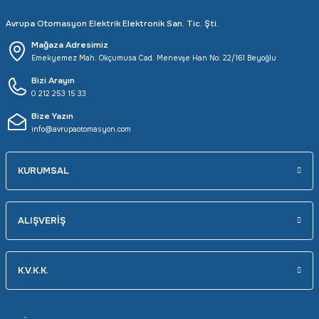
Avrupa Otomasyon Elektrik Elektronik San. Tic. Şti.
Mağaza Adresimiz
Emekyemez Mah. Okçumusa Cad. Menevşe Han No: 22/161 Beyoğlu
Bizi Arayın
0 212 253 15 33
Bize Yazın
info@avrupaotomasyon.com
KURUMSAL
ALIŞVERİŞ
K.V.K.K.