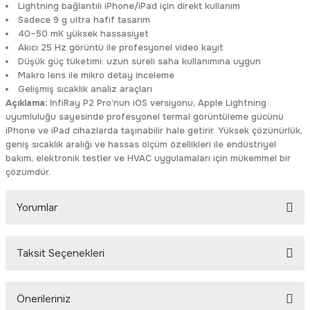
Lightning bağlantılı iPhone/iPad için direkt kullanım
Sadece 9 g ultra hafif tasarım
40–50 mK yüksek hassasiyet
Akıcı 25 Hz görüntü ile profesyonel video kayıt
Düşük güç tüketimi: uzun süreli saha kullanımına uygun
Makro lens ile mikro detay inceleme
Gelişmiş sıcaklık analiz araçları
Açıklama:
InfiRay P2 Pro’nun iOS versiyonu, Apple Lightning
uyumluluğu sayesinde profesyonel termal görüntüleme gücünü
iPhone ve iPad cihazlarda taşınabilir hale getirir. Yüksek çözünürlük,
geniş sıcaklık aralığı ve hassas ölçüm özellikleri ile endüstriyel
bakım, elektronik testler ve HVAC uygulamaları için mükemmel bir
çözümdür.
Yorumlar
Taksit Seçenekleri
Bu ürüne ilk yorumu siz yapın!
Önerileriniz
Yorum Yaz