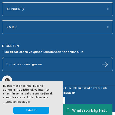
ALIŞVERİŞ
K.V.K.K.
E-BÜLTEN
Tüm fırsatlardan ve güncellemelerden haberdar olun.
Bu internet sitesinde, kullanıcı
Copyright © 2025 avrupaotomasyon.com, Tüm Hakları Saklıdır. Kredi kartı
deneyimini geliştirmek ve internet
bilgileriniz 256bit SSL sertifikası ile korunmaktadır.
sitesinin verimli çalışmasını sağlamak
amacıyla çerezler kullanılmaktadır.
Ayrıntıları inceleyin
Whatsapp Bilgi Hattı
Kabul Et