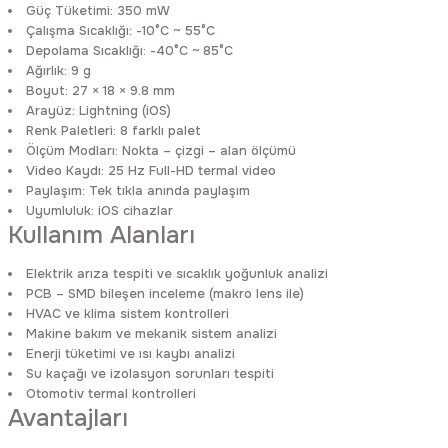
Güç Tüketimi: 350 mW
Çalışma Sıcaklığı: -10°C ~ 55°C
Depolama Sıcaklığı: -40°C ~ 85°C
Ağırlık: 9 g
Boyut: 27 × 18 × 9.8 mm
Arayüz: Lightning (iOS)
Renk Paletleri: 8 farklı palet
Ölçüm Modları: Nokta – çizgi – alan ölçümü
Video Kaydı: 25 Hz Full-HD termal video
Paylaşım: Tek tıkla anında paylaşım
Uyumluluk: iOS cihazlar
Kullanım Alanları
Elektrik arıza tespiti ve sıcaklık yoğunluk analizi
PCB – SMD bileşen inceleme (makro lens ile)
HVAC ve klima sistem kontrolleri
Makine bakım ve mekanik sistem analizi
Enerji tüketimi ve ısı kaybı analizi
Su kaçağı ve izolasyon sorunları tespiti
Otomotiv termal kontrolleri
Avantajları