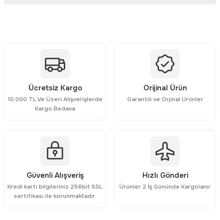
Bu ürünün fiyat bilgisi, resim, ürün açıklamalarında ve diğer
konularda yetersiz gördüğünüz noktaları öneri formunu kullanarak
tarafımıza iletebilirsiniz.
Görüş ve önerileriniz için teşekkür ederiz.
Ürün resmi kalitesiz, bozuk veya görüntülenemiyor.
Ücretsiz Kargo
Orijinal Ürün
Ürün açıklamasında eksik bilgiler bulunuyor.
10.000 TL Ve Üzeri Alışverişlerde
Garantili ve Orjinal Ürünler
Ürün bilgilerinde hatalar bulunuyor.
Kargo Bedava
Ürün fiyatı diğer sitelerden daha pahalı.
Bu ürüne benzer farklı alternatifler olmalı.
Güvenli Alışveriş
Hızlı Gönderi
Kredi kartı bilgileriniz 256bit SSL
Ürünler 2 İş Gününde Kargolanır
Gönder
sertifikası ile korunmaktadır.