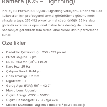
Kamera (iOS – Lightning)
Rittal
Ölçü Aleti Aksesuarları
InfiRay P2 Pro’nun iOS uyumlu Lightning versiyonu, iPhone ve iPad
kullanıcıları için profesyonel termal görüntüleme gücünü mobil
Servo
Proses Kalibratörleri
cihazlara taşır. 256×192 piksel termal çözünürlüğü, 25 Hz akıcı
görüntü aktarımı ve opsiyonel makro lens desteği ile yüksek
Sunda
Termometreler
hassasiyet gerektiren tüm termal analizlerde üstün performans
sunar.
Özellikler
T&T
Topraklama Test Cihazları
Dedektör Çözünürlüğü: 256 × 192 piksel
Tidar
Vibrasyon Test Cihazları
Piksel Boyutu: 12 µm
NETD: ≤50 mK (25°C, F#1.0)
Y.s.Tech
Kare Hızı: 25 Hz
Çalışma Bandı: 8–14 µm
Odak Uzaklığı: 3.2 mm
Diyafram: F1.1
Görüş Açısı (FOV): 56° × 42.2°
Makro Lens: Uyumlu
Ölçüm Aralığı: -20°C ~ 550°C
Ölçüm Hassasiyeti: ±2°C veya ±2%
Sıcaklık Düzeltme: Yayılma / mesafe / çevre sıcaklığı