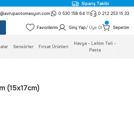
Sipariş Takibi
o@avrupaotomasyon.com
0 530 158 64 11
0 212 253 15 33
Favorilerim
Giriş Yap
/ Üye Ol
Sepetim
Havya - Lehim Teli -
alar
Sensörler
Fırsat Ürünleri
Pasta
m (15x17cm)