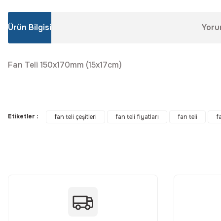
Ürün Bilgisi
Yoru
Fan Teli 150x170mm (15x17cm)
Bu ürünün fiyat bilgisi, resim, ürün açıklamalarında ve diğer konular
Görüş ve önerileriniz için teşekkür ederiz.
Etiketler :
fan teli çeşitleri
fan teli fiyatları
fan teli
f
Ürün resmi kalitesiz, bozuk veya görüntülenemiyor.
Ürün açıklamasında eksik bilgiler bulunuyor.
Ürün bilgilerinde hatalar bulunuyor.
Ürün fiyatı diğer sitelerden daha pahalı.
Bu ürüne benzer farklı alternatifler olmalı.