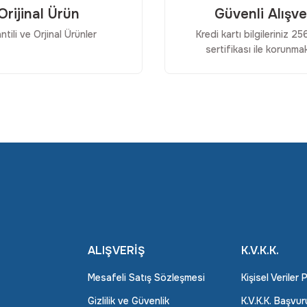
Orijinal Ürün
Güvenli Alışve
ntili ve Orjinal Ürünler
Kredi kartı bilgileriniz 2
sertifikası ile korunmak
Gönder
ALIŞVERİŞ
K.V.K.K.
Mesafeli Satış Sözleşmesi
Kişisel Veriler 
Gizlilik ve Güvenlik
K.V.K.K. Başvu