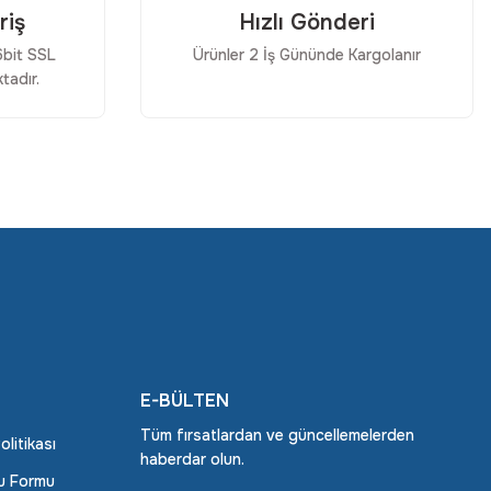
riş
Hızlı Gönderi
56bit SSL
Ürünler 2 İş Gününde Kargolanır
tadır.
E-BÜLTEN
Tüm fırsatlardan ve güncellemelerden
Politikası
haberdar olun.
ru Formu