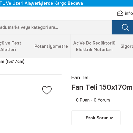
TL Ve Üzeri Alışverişlerde Kargo Bedava
inf
çü ve Test
Ac Ve Dc Redüktörlü
Potansiyometre
Sigort
Aletleri
Elektrik Motorları
mm (15x17cm)
Fan Teli
Fan Teli 150x170m
0 Puan - 0 Yorum
Stok Sorunuz