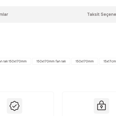
mlar
Taksit Seçene
da yetersiz gördüğünüz noktaları öneri formunu kullanarak tarafımıza ilet
Bu ürüne ilk yorumu siz yapın!
an teli 150x170mm
150x170mm fan teli
150x170mm
15x17cm
Yorum Yaz