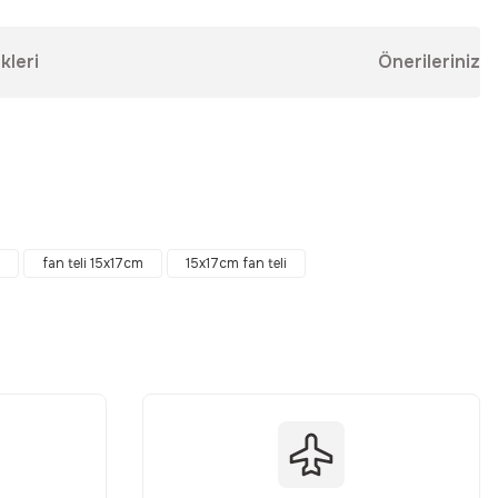
kleri
Önerileriniz
ebilirsiniz.
fan teli 15x17cm
15x17cm fan teli