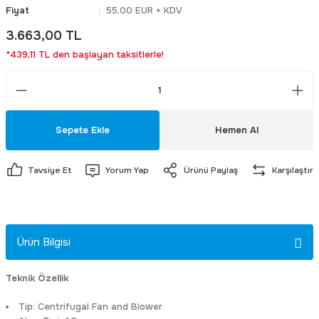
Fiyat
55,00 EUR + KDV
3.663,00 TL
eri
dyal Fanlar
arı
Motorlu Sirenler
Masa Tipi Ac / Dc Adaptörler
Yaylı Kaplinler
Sanyo Denki
Fırsat Ürüneri
Lüxmetreler
*439,11 TL den başlayan taksitlerle!
arı
nlar
a Buşonu
Yangın İhbar Sirenleri
Pano Tipi Ac / Dc Adaptörler
Sunon
Fonksiyon Jeneratörleri
Takometreler
Yedek Parça ve Aksesuar
Priz Tipi Ac / Dc Adaptörler
Savior
Güç Kalitesi Analizörleri
Sepete Ekle
Hemen Al
Sanayi Tipi Ac / Dc Adaptörler
Jason Fan
İzolasyon Test Cihazları
Tavsiye Et
Yorum Yap
Ürünü Paylaş
Karşılaştır
Tam Otomatik Akü Şarj Adaptörler
Ziehl-Abegg
Kablo Test Cihazları ve Kablo Bulu
Better
Lcr Metre
Ürün Bilgisi
Blauberg
Meger Cihazları
Teknik Özellik
Krafe
Mikro Ohm Metreler
Tip:
Centrifugal Fan and Blower