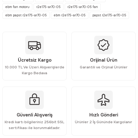
Görüş ve önerileriniz için teşekkür ederiz.
ebm fan motoru
r2e175-ar70-05
r2e175-ar70-05 fan
ebm papst r2e175-ar70-05
ebm r2e175-ar70-05
papst r2e175-ar70-05
Ürün resmi kalitesiz, bozuk veya görüntülenemiyor.
Ürün açıklamasında eksik bilgiler bulunuyor.
Ürün bilgilerinde hatalar bulunuyor.
Ürün fiyatı diğer sitelerden daha pahalı.
Bu ürüne benzer farklı alternatifler olmalı.
Ücretsiz Kargo
Orijinal Ürün
10.000 TL Ve Üzeri Alışverişlerde
Garantili ve Orjinal Ürünler
Kargo Bedava
Gönder
Güvenli Alışveriş
Hızlı Gönderi
Kredi kartı bilgileriniz 256bit SSL
Ürünler 2 İş Gününde Kargolanır
sertifikası ile korunmaktadır.