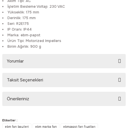
Akım Tipi:
AC
Rittal
Ölçü Aleti Aksesuarları
İşletim Besleme Voltajı:
230 VAC
Yükseklik:
175 mm
Derinlik:
175 mm
Servo
Proses Kalibratörleri
Seri:
R2E175
IP Oranı:
IP44
Sunda
Termometreler
Marka:
ebm-papst
Ürün Tipi:
Motorized Impellers
Birim Ağırlık:
900 g
T&T
Topraklama Test Cihazları
Yorumlar
Tidar
Vibrasyon Test Cihazları
Y.s.Tech
Taksit Seçenekleri
Bu ürüne ilk yorumu siz yapın!
Önerileriniz
Yorum Yaz
Bu ürünün fiyat bilgisi, resim, ürün açıklamalarında ve diğer
konularda yetersiz gördüğünüz noktaları öneri formunu kullanarak
Etiketler :
tarafımıza iletebilirsiniz.
ebm fan bayileri
ebm marka fan
ebmpapst fan fiyatları