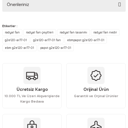
Önerileriniz
Yorum Yaz
Bu ürünün fiyat bilgisi, resim, ürün açıklamalarında ve diğer
konularda yetersiz gördüğünüz noktaları öneri formunu kullanarak
Etiketler :
tarafımıza iletebilirsiniz.
radyal fan
radyal fan çeşitleri
radyal fan tasarımı
radyal fan nedir
Görüş ve önerileriniz için teşekkür ederiz.
g2e120-ar77-01
g2e120-ar77-01 fan
ebmpapst g2e120-ar77-01
ebm g2e120-ar77-01
papst g2e120-ar77-01
Ürün resmi kalitesiz, bozuk veya görüntülenemiyor.
Ürün açıklamasında eksik bilgiler bulunuyor.
Ürün bilgilerinde hatalar bulunuyor.
Ürün fiyatı diğer sitelerden daha pahalı.
Bu ürüne benzer farklı alternatifler olmalı.
Ücretsiz Kargo
Orijinal Ürün
10.000 TL Ve Üzeri Alışverişlerde
Garantili ve Orjinal Ürünler
Kargo Bedava
Gönder