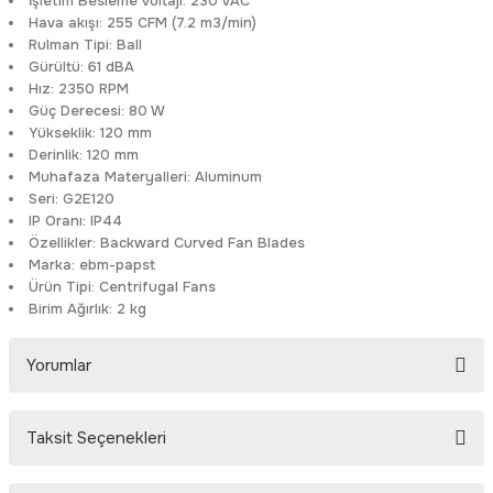
İşletim Besleme Voltajı:
230 VAC
Rittal
Ölçü Aleti Aksesuarları
Hava akışı:
255 CFM (7.2 m3/min)
Rulman Tipi:
Ball
Gürültü:
61 dBA
Servo
Proses Kalibratörleri
Hız:
2350 RPM
Güç Derecesi:
80 W
Yükseklik:
120 mm
Sunda
Termometreler
Derinlik:
120 mm
Muhafaza Materyalleri:
Aluminum
T&T
Topraklama Test Cihazları
Seri:
G2E120
IP Oranı:
IP44
Özellikler:
Backward Curved Fan Blades
Tidar
Vibrasyon Test Cihazları
Marka:
ebm-papst
Ürün Tipi:
Centrifugal Fans
Y.s.Tech
Birim Ağırlık:
2 kg
Yorumlar
Taksit Seçenekleri
Bu ürüne ilk yorumu siz yapın!