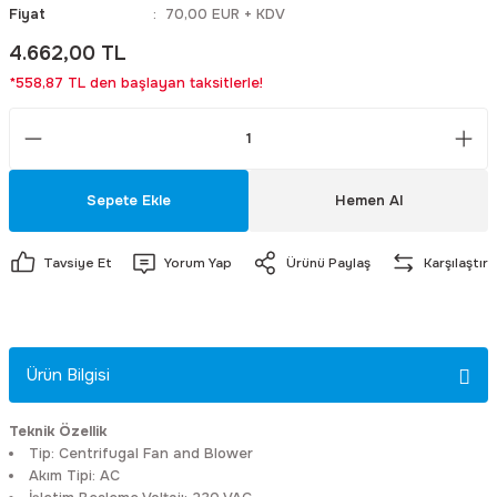
Fiyat
70,00 EUR + KDV
4.662,00 TL
eri
dyal Fanlar
arı
Motorlu Sirenler
Masa Tipi Ac / Dc Adaptörler
Yaylı Kaplinler
Sanyo Denki
Fırsat Ürüneri
Lüxmetreler
*558,87 TL den başlayan taksitlerle!
arı
nlar
a Buşonu
Yangın İhbar Sirenleri
Pano Tipi Ac / Dc Adaptörler
Sunon
Fonksiyon Jeneratörleri
Takometreler
Yedek Parça ve Aksesuar
Priz Tipi Ac / Dc Adaptörler
Savior
Güç Kalitesi Analizörleri
Sepete Ekle
Hemen Al
Sanayi Tipi Ac / Dc Adaptörler
Jason Fan
İzolasyon Test Cihazları
Tavsiye Et
Yorum Yap
Ürünü Paylaş
Karşılaştır
Tam Otomatik Akü Şarj Adaptörler
Ziehl-Abegg
Kablo Test Cihazları ve Kablo Bulu
Better
Lcr Metre
Ürün Bilgisi
Blauberg
Meger Cihazları
Teknik Özellik
Tip:
Centrifugal Fan and Blower
Krafe
Mikro Ohm Metreler
Akım Tipi:
AC