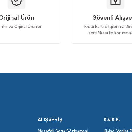
Orijinal Ürün
Güvenli Alışve
ntili ve Orjinal Ürünler
Kredi kartı bilgileriniz 2
sertifikası ile korunmak
Gönder
ALIŞVERİŞ
K.V.K.K.
Mesafeli Satış Sözleşmesi
Kişisel Veriler 