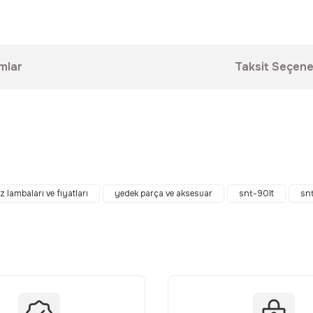
mlar
Taksit Seçene
da yetersiz gördüğünüz noktaları öneri formunu kullanarak tarafımıza ilet
Bu ürüne ilk yorumu siz yapın!
z lambaları ve fiyatları
yedek parça ve aksesuar
snt-90lt
sn
Yorum Yaz