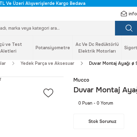
TL Ve Üzeri Alışverişlerde Kargo Bedava
inf
çü ve Test
Ac Ve Dc Redüktörlü
Potansiyometre
Sigort
Aletleri
Elektrik Motorları
lar
Yedek Parça ve Aksesuar
Duvar Montaj Ayağı ø
Mucco
Duvar Montaj Aya
0 Puan - 0 Yorum
Stok Sorunuz