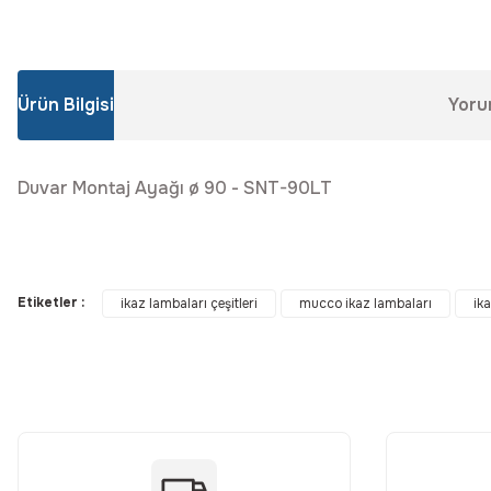
Ürün Bilgisi
Yoru
Duvar Montaj Ayağı ø 90 - SNT-90LT
Bu ürünün fiyat bilgisi, resim, ürün açıklamalarında ve diğer konular
Görüş ve önerileriniz için teşekkür ederiz.
Etiketler :
ikaz lambaları çeşitleri
mucco ikaz lambaları
ika
Ürün resmi kalitesiz, bozuk veya görüntülenemiyor.
Ürün açıklamasında eksik bilgiler bulunuyor.
Ürün bilgilerinde hatalar bulunuyor.
Ürün fiyatı diğer sitelerden daha pahalı.
Bu ürüne benzer farklı alternatifler olmalı.