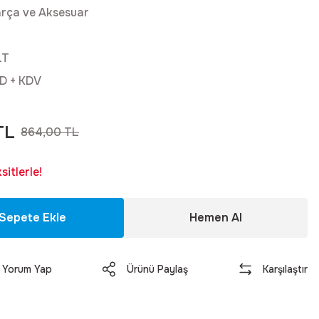
rça ve Aksesuar
LT
D + KDV
TL
864,00 TL
itlerle!
Sepete Ekle
Hemen Al
Yorum Yap
Ürünü Paylaş
Karşılaştır