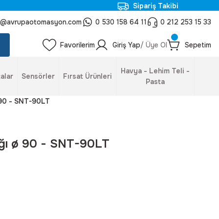
Sipariş Takibi
o@avrupaotomasyon.com
0 530 158 64 11
0 212 253 15 33
Favorilerim
Giriş Yap
/ Üye Ol
Sepetim
Havya - Lehim Teli -
alar
Sensörler
Fırsat Ürünleri
Pasta
 90 - SNT-90LT
ğı ø 90 - SNT-90LT