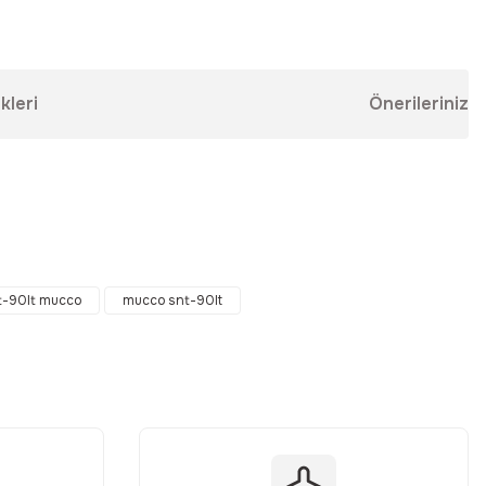
kleri
Önerileriniz
ebilirsiniz.
t-90lt mucco
mucco snt-90lt