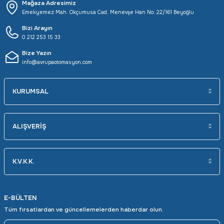
Mağaza Adresimiz
Emekyemez Mah. Okçumusa Cad. Menevşe Han No: 22/161 Beyoğlu
Bizi Arayın
0 212 253 15 33
Bize Yazın
info@avrupaotomasyon.com
KURUMSAL
ALIŞVERİŞ
K.V.K.K.
E-BÜLTEN
Tüm fırsatlardan ve güncellemelerden haberdar olun.