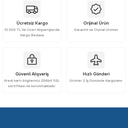
Ürün bilgilerinde hatalar bulunuyor.
Ürün fiyatı diğer sitelerden daha pahalı.
Bu ürüne benzer farklı alternatifler olmalı.
Ücretsiz Kargo
Orijinal Ürün
10.000 TL Ve Üzeri Alışverişlerde
Garantili ve Orjinal Ürünler
Kargo Bedava
Gönder
Güvenli Alışveriş
Hızlı Gönderi
Kredi kartı bilgileriniz 256bit SSL
Ürünler 2 İş Gününde Kargolanır
sertifikası ile korunmaktadır.