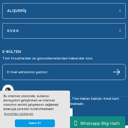
ALIŞVERİŞ
K.V.K.K.
E-BÜLTEN
Tüm fırsatlardan ve güncellemelerden haberdar olun.
Bu internet sitesinde, kullanıcı
Copyright © 2025 avrupaotomasyon.com, Tüm Hakları Saklıdır. Kredi kartı
deneyimini geliştirmek ve internet
bilgileriniz 256bit SSL sertifikası ile korunmaktadır.
sitesinin verimli çalışmasını sağlamak
amacıyla çerezler kullanılmaktadır.
Ayrıntıları inceleyin
Whatsapp Bilgi Hattı
Kabul Et