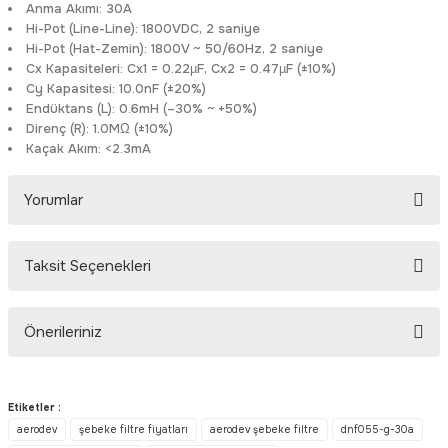
Anma Akımı: 30A
Rittal
Ölçü Aleti Aksesuarları
Hi-Pot (Line-Line): 1800VDC, 2 saniye
Hi-Pot (Hat-Zemin): 1800V ~ 50/60Hz, 2 saniye
Cx Kapasiteleri: Cx1 = 0.22µF, Cx2 = 0.47µF (±10%)
Servo
Proses Kalibratörleri
Cy Kapasitesi: 10.0nF (±20%)
Endüktans (L): 0.6mH (–30% ~ +50%)
Sunda
Termometreler
Direnç (R): 1.0MΩ (±10%)
Kaçak Akım: <2.3mA
T&T
Topraklama Test Cihazları
Yorumlar
Tidar
Vibrasyon Test Cihazları
Taksit Seçenekleri
Y.s.Tech
Bu ürüne ilk yorumu siz yapın!
Önerileriniz
Yorum Yaz
Bu ürünün fiyat bilgisi, resim, ürün açıklamalarında ve diğer
konularda yetersiz gördüğünüz noktaları öneri formunu kullanarak
Etiketler :
tarafımıza iletebilirsiniz.
aerodev
şebeke filtre fiyatları
aerodev şebeke filtre
dnf055-g-30a
Görüş ve önerileriniz için teşekkür ederiz.