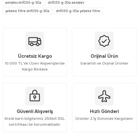
aerodev dnf055-g-30a
dnf055-g-30a aerodev
şebeke filtre dnf055-g-30a
dnf055-g-30a şebeke filtre
Ürün resmi kalitesiz, bozuk veya görüntülenemiyor.
Ürün açıklamasında eksik bilgiler bulunuyor.
Ürün bilgilerinde hatalar bulunuyor.
Ürün fiyatı diğer sitelerden daha pahalı.
Bu ürüne benzer farklı alternatifler olmalı.
Ücretsiz Kargo
Orijinal Ürün
10.000 TL Ve Üzeri Alışverişlerde
Garantili ve Orjinal Ürünler
Kargo Bedava
Gönder
Güvenli Alışveriş
Hızlı Gönderi
Kredi kartı bilgileriniz 256bit SSL
Ürünler 2 İş Gününde Kargolanır
sertifikası ile korunmaktadır.