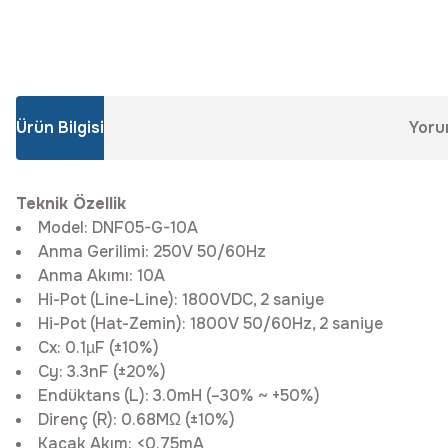
Ürün Bilgisi
Yoru
Teknik Özellik
Model: DNF05-G-10A
Anma Gerilimi: 250V 50/60Hz
Anma Akımı: 10A
Hi-Pot (Line-Line): 1800VDC, 2 saniye
Hi-Pot (Hat-Zemin): 1800V 50/60Hz, 2 saniye
Cx: 0.1µF (±10%)
Cy: 3.3nF (±20%)
Endüktans (L): 3.0mH (–30% ~ +50%)
Direnç (R): 0.68MΩ (±10%)
Kaçak Akım: <0.75mA