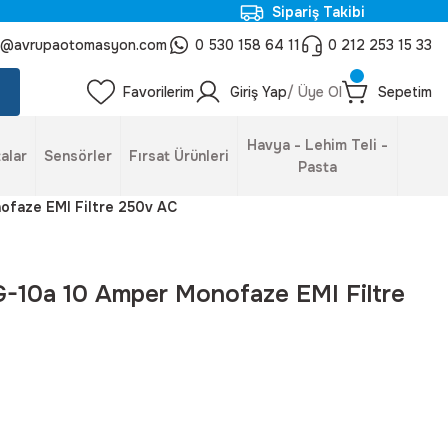
Sipariş Takibi
o@avrupaotomasyon.com
0 530 158 64 11
0 212 253 15 33
Favorilerim
Giriş Yap
/ Üye Ol
Sepetim
Havya - Lehim Teli -
alar
Sensörler
Fırsat Ürünleri
Pasta
faze EMI Filtre 250v AC
10a 10 Amper Monofaze EMI Filtre