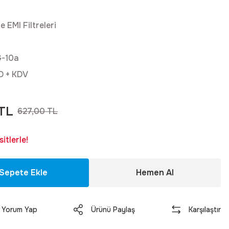
 EMI Filtreleri
-10a
D + KDV
TL
627,00 TL
itlerle!
Sepete Ekle
Hemen Al
Yorum Yap
Ürünü Paylaş
Karşılaştır