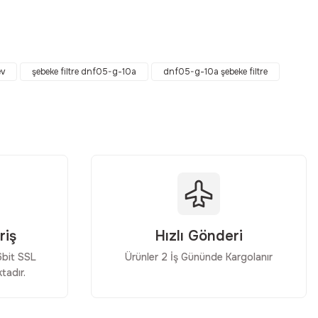
ebilirsiniz.
ev
şebeke filtre dnf05-g-10a
dnf05-g-10a şebeke filtre
riş
Hızlı Gönderi
56bit SSL
Ürünler 2 İş Gününde Kargolanır
tadır.