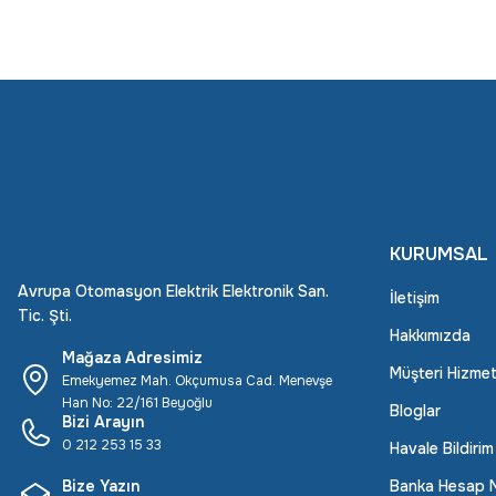
KURUMSAL
Avrupa Otomasyon Elektrik Elektronik San.
İletişim
Tic. Şti.
Hakkımızda
Mağaza Adresimiz
Müşteri Hizmet
Emekyemez Mah. Okçumusa Cad. Menevşe
Han No: 22/161 Beyoğlu
Bloglar
Bizi Arayın
0 212 253 15 33
Havale Bildiri
Bize Yazın
Banka Hesap N