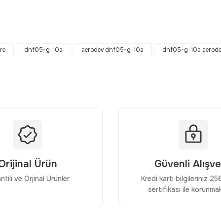
da yetersiz gördüğünüz noktaları öneri formunu kullanarak tarafımıza ilet
Bu ürüne ilk yorumu siz yapın!
tre
dnf05-g-10a
aerodev dnf05-g-10a
dnf05-g-10a aerod
Yorum Yaz
Orijinal Ürün
Güvenli Alışve
ntili ve Orjinal Ürünler
Kredi kartı bilgileriniz 2
sertifikası ile korunmak
Gönder