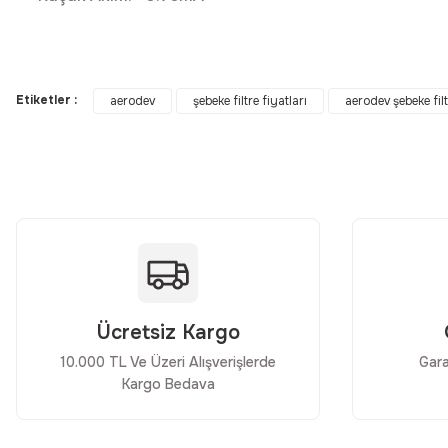
Bu ürünün fiyat bilgisi, resim, ürün açıklamalarında ve diğer konular
Görüş ve önerileriniz için teşekkür ederiz.
Etiketler :
aerodev
şebeke filtre fiyatları
aerodev şebeke fil
Ürün resmi kalitesiz, bozuk veya görüntülenemiyor.
Ürün açıklamasında eksik bilgiler bulunuyor.
Ürün bilgilerinde hatalar bulunuyor.
Ürün fiyatı diğer sitelerden daha pahalı.
Bu ürüne benzer farklı alternatifler olmalı.
Ücretsiz Kargo
10.000 TL Ve Üzeri Alışverişlerde
Gara
Kargo Bedava