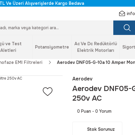
TL Ve Üzeri Alışverişlerde Kargo Bedava
inf
çü ve Test
Ac Ve Dc Redüktörlü
Potansiyometre
Sigort
Aletleri
Elektrik Motorları
ofaze EMI Filtreleri
Aerodev DNF05-G-10a 10 Amper Mono
Aerodev
Aerodev DNF05-G-
250v AC
0 Puan - 0 Yorum
Stok Sorunuz