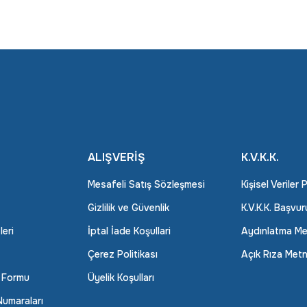
ALIŞVERİŞ
K.V.K.K.
Mesafeli Satış Sözleşmesi
Kişisel Veriler 
Gizlilik ve Güvenlik
K.V.K.K. Başvu
leri
İptal İade Koşullari
Aydınlatma Me
Çerez Politikası
Açık Rıza Metn
m Formu
Üyelik Koşulları
umaraları