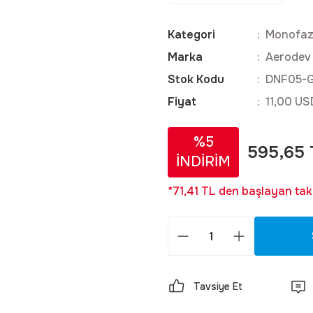
Kategori
Monofaze
Marka
Aerodev
Stok Kodu
DNF05-G
Fiyat
11,00 US
%5
595,65 
İNDİRİM
*71,41 TL den başlayan taks
Tavsiye Et