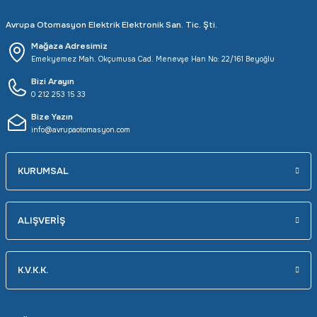
Avrupa Otomasyon Elektrik Elektronik San. Tic. Şti.
Mağaza Adresimiz
Emekyemez Mah. Okçumusa Cad. Menevşe Han No: 22/161 Beyoğlu
Bizi Arayın
0 212 253 15 33
Bize Yazın
info@avrupaotomasyon.com
KURUMSAL
ALIŞVERİŞ
K.V.K.K.