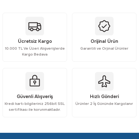
Ürün açıklamasında eksik bilgiler bulunuyor.
Ürün bilgilerinde hatalar bulunuyor.
Ürün fiyatı diğer sitelerden daha pahalı.
Bu ürüne benzer farklı alternatifler olmalı.
Ücretsiz Kargo
Orijinal Ürün
10.000 TL Ve Üzeri Alışverişlerde
Garantili ve Orjinal Ürünler
Kargo Bedava
Gönder
Güvenli Alışveriş
Hızlı Gönderi
Kredi kartı bilgileriniz 256bit SSL
Ürünler 2 İş Gününde Kargolanır
sertifikası ile korunmaktadır.