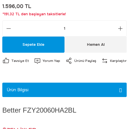
1.596,00 TL
eri
dyal Fanlar
arı
*191,32 TL den başlayan taksitlerle!
Motorlu Sirenler
Masa Tipi Ac / Dc Adaptörler
Yaylı Kaplinler
Sanyo Denki
Fırsat Ürüneri
Lüxmetreler
arı
nlar
a Buşonu
Yangın İhbar Sirenleri
Pano Tipi Ac / Dc Adaptörler
Sunon
Fonksiyon Jeneratörleri
Takometreler
Yedek Parça ve Aksesuar
Priz Tipi Ac / Dc Adaptörler
Savior
Güç Kalitesi Analizörleri
Sepete Ekle
Hemen Al
Sanayi Tipi Ac / Dc Adaptörler
Jason Fan
İzolasyon Test Cihazları
Tavsiye Et
Yorum Yap
Ürünü Paylaş
Karşılaştır
Tam Otomatik Akü Şarj Adaptörler
Ziehl-Abegg
Kablo Test Cihazları ve Kablo Bulu
Better
Lcr Metre
Ürün Bilgisi
Blauberg
Meger Cihazları
Better FZY20060HA2BL
Krafe
Mikro Ohm Metreler