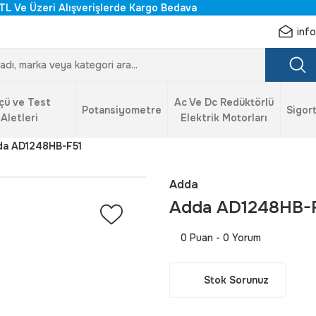
TL Ve Üzeri Alışverişlerde Kargo Bedava
inf
çü ve Test
Ac Ve Dc Redüktörlü
Potansiyometre
Sigort
Aletleri
Elektrik Motorları
da AD1248HB-F51
Adda
Adda AD1248HB-
0 Puan - 0 Yorum
Stok Sorunuz