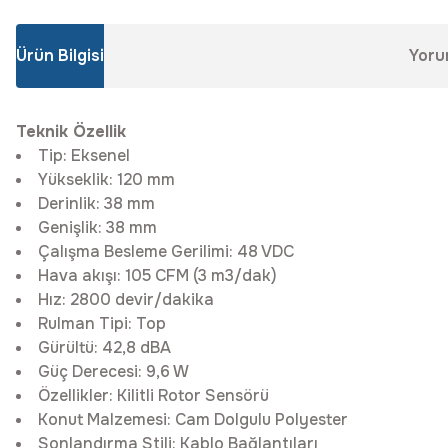
Ürün Bilgisi
Yoru
Teknik Özellik
Tip:
Eksenel
Yükseklik:
120 mm
Derinlik:
38 mm
Genişlik:
38 mm
Çalışma Besleme Gerilimi:
48 VDC
Hava akışı:
105 CFM (3 m3/dak)
Hız:
2800 devir/dakika
Rulman Tipi:
Top
Gürültü:
42,8 dBA
Güç Derecesi:
9,6 W
Özellikler:
Kilitli Rotor Sensörü
Konut Malzemesi:
Cam Dolgulu Polyester
Sonlandırma Stili:
Kablo Bağlantıları