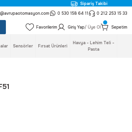
Sipariş Takibi
o@avrupaotomasyon.com
0 530 158 64 11
0 212 253 15 33
Favorilerim
Giriş Yap
/ Üye Ol
Sepetim
Havya - Lehim Teli -
alar
Sensörler
Fırsat Ürünleri
Pasta
F51