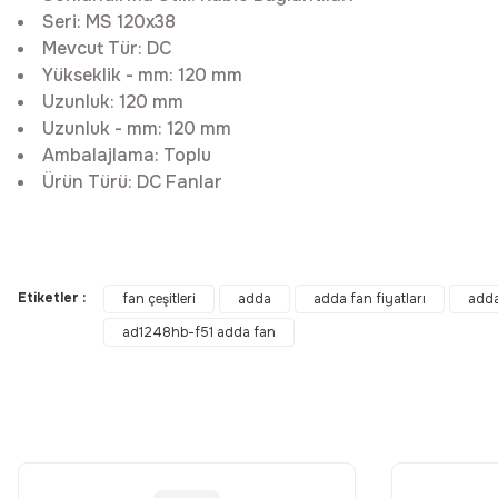
Seri:
MS 120x38
Mevcut Tür:
DC
Yükseklik - mm:
120 mm
Uzunluk:
120 mm
Uzunluk - mm:
120 mm
Ambalajlama:
Toplu
Ürün Türü:
DC Fanlar
Bu ürünün fiyat bilgisi, resim, ürün açıklamalarında ve diğer konular
Görüş ve önerileriniz için teşekkür ederiz.
Etiketler :
fan çeşitleri
adda
adda fan fiyatları
adda
ad1248hb-f51 adda fan
Ürün resmi kalitesiz, bozuk veya görüntülenemiyor.
Ürün açıklamasında eksik bilgiler bulunuyor.
Ürün bilgilerinde hatalar bulunuyor.
Ürün fiyatı diğer sitelerden daha pahalı.
Bu ürüne benzer farklı alternatifler olmalı.