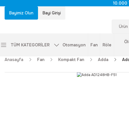
10.000 
Bayimiz Olun
Bayi Girişi
Öl
TÜM KATEGORİLER
Otomasyon
Fan
Röle
Anasayfa
Fan
Kompakt Fan
Adda
Ad