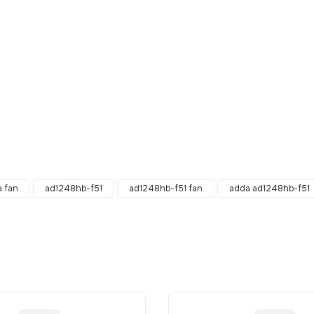
da yetersiz gördüğünüz noktaları öneri formunu kullanarak tarafımıza ilet
Bu ürüne ilk yorumu siz yapın!
 fan
ad1248hb-f51
ad1248hb-f51 fan
adda ad1248hb-f51
Yorum Yaz