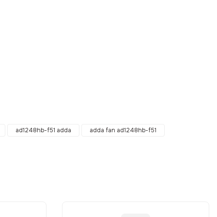
ebilirsiniz.
ad1248hb-f51 adda
adda fan ad1248hb-f51