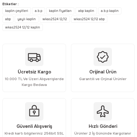
konularda yetersiz gördüğünüz noktaları öneri formunu kullanarak
Etiketler :
tarafımıza iletebilirsiniz.
kaplin çeşitleri
a.b.p
kaplin fiyatları
abp kaplin
a.b.p kaplin
Görüş ve önerileriniz için teşekkür ederiz.
abp
yaylı kaplin
wkas2524 12/12
wkas2524 12/12 abp
wkas2524 12/12 kaplin
Ürün resmi kalitesiz, bozuk veya görüntülenemiyor.
Ürün açıklamasında eksik bilgiler bulunuyor.
Ürün bilgilerinde hatalar bulunuyor.
Ürün fiyatı diğer sitelerden daha pahalı.
Bu ürüne benzer farklı alternatifler olmalı.
Ücretsiz Kargo
Orijinal Ürün
10.000 TL Ve Üzeri Alışverişlerde
Garantili ve Orjinal Ürünler
Kargo Bedava
Gönder
Güvenli Alışveriş
Hızlı Gönderi
Kredi kartı bilgileriniz 256bit SSL
Ürünler 2 İş Gününde Kargolanır