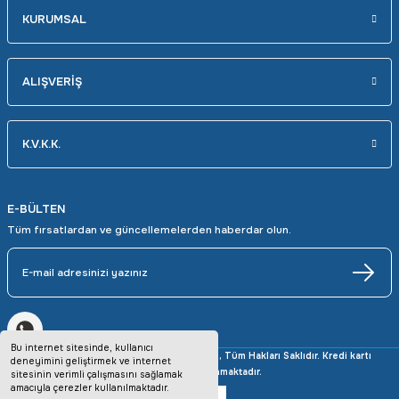
KURUMSAL
ALIŞVERİŞ
K.V.K.K.
E-BÜLTEN
Tüm fırsatlardan ve güncellemelerden haberdar olun.
Bu internet sitesinde, kullanıcı
Copyright © 2025 avrupaotomasyon.com, Tüm Hakları Saklıdır. Kredi kartı
deneyimini geliştirmek ve internet
bilgileriniz 256bit SSL sertifikası ile korunmaktadır.
sitesinin verimli çalışmasını sağlamak
amacıyla çerezler kullanılmaktadır.