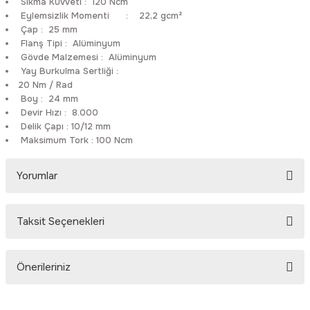
Sıkma Kuvveti
:
120 Ncm
Rittal
Ölçü Aleti Aksesuarları
Eylemsizlik Momenti
:
22,2 gcm²
Çap
:
25 mm
Flanş Tipi
:
Alüminyum
Servo
Proses Kalibratörleri
Gövde Malzemesi
:
Alüminyum
Yay Burkulma Sertliği
:
Sunda
Termometreler
20 Nm / Rad
Boy
:
24 mm
Devir Hızı
:
8.000
T&T
Topraklama Test Cihazları
Delik Çapı
:
10/12 mm
Maksimum Tork
:
100 Ncm
Tidar
Vibrasyon Test Cihazları
Yorumlar
Y.s.Tech
Taksit Seçenekleri
Bu ürüne ilk yorumu siz yapın!
Önerileriniz
Yorum Yaz
Bu ürünün fiyat bilgisi, resim, ürün açıklamalarında ve diğer