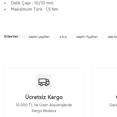
Delik Çapı
:
10/10 mm
Maksimum Tork
:
1,5 Nm
Bu ürünün fiyat bilgisi, resim, ürün açıklamalarında ve diğer konular
Görüş ve önerileriniz için teşekkür ederiz.
Etiketler :
kaplin çeşitleri
a.b.p
kaplin fiyatları
abp ka
Ürün resmi kalitesiz, bozuk veya görüntülenemiyor.
Ürün açıklamasında eksik bilgiler bulunuyor.
Ürün bilgilerinde hatalar bulunuyor.
Ürün fiyatı diğer sitelerden daha pahalı.
Bu ürüne benzer farklı alternatifler olmalı.
Ücretsiz Kargo
10.000 TL Ve Üzeri Alışverişlerde
Gara
Kargo Bedava