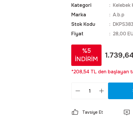
Kategori
Kelebek 
Marka
A.b.p
Stok Kodu
DKPS383
Fiyat
28,00 E
%5
1.739,6
İNDİRİM
*208,54 TL den başlayan ta
Tavsiye Et