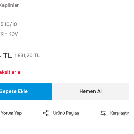
Kaplinler
5 10/10
UR + KDV
4 TL
1.831,20 TL
ksitlerle!
Sepete Ekle
Hemen Al
Yorum Yap
Ürünü Paylaş
Karşılaştır