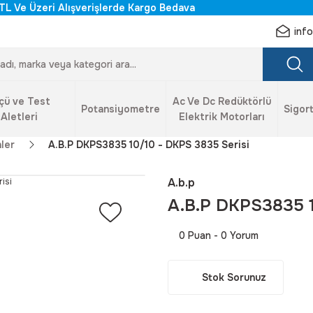
TL Ve Üzeri Alışverişlerde Kargo Bedava
inf
çü ve Test
Ac Ve Dc Redüktörlü
Potansiyometre
Sigort
Aletleri
Elektrik Motorları
ler
A.B.P DKPS3835 10/10 - DKPS 3835 Serisi
A.b.p
A.B.P DKPS3835 1
0 Puan - 0 Yorum
Stok Sorunuz