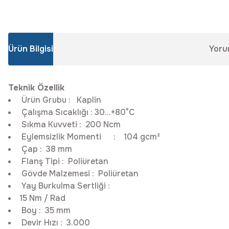
Ürün Bilgisi
Yoru
Teknik Özellik
Ürün Grubu
:
Kaplin
Çalışma Sıcaklığı
:
30...+80°C
Sıkma Kuvveti
:
200 Ncm
Eylemsizlik Momenti
:
104 gcm²
Çap
:
38 mm
Flanş Tipi
:
Poliüretan
Gövde Malzemesi
:
Poliüretan
Yay Burkulma Sertliği
:
15 Nm / Rad
Boy
:
35 mm
Devir Hızı
:
3.000