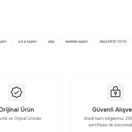
da yetersiz gördüğünüz noktaları öneri formunu kullanarak tarafımıza ilet
Bu ürüne ilk yorumu siz yapın!
plin
a.b.p kaplin
abp
kelebek kaplin
dkps3835 10/10
Yorum Yaz
Orijinal Ürün
Güvenli Alışve
ntili ve Orjinal Ürünler
Kredi kartı bilgileriniz 2
sertifikası ile korunmak
Gönder