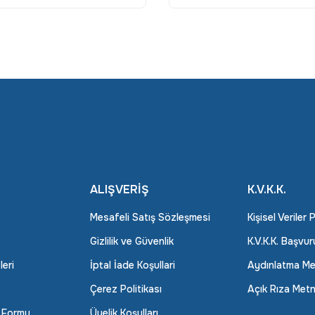
ALIŞVERİŞ
K.V.K.K.
Mesafeli Satış Sözleşmesi
Kişisel Veriler 
Gizlilik ve Güvenlik
K.V.K.K. Başvu
leri
İptal İade Koşullari
Aydınlatma Me
Çerez Politikası
Açık Rıza Metn
m Formu
Üyelik Koşulları