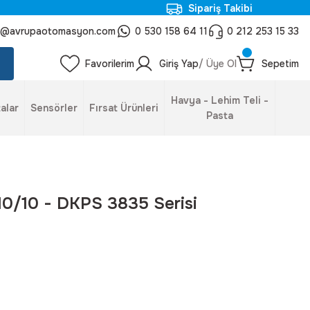
Sipariş Takibi
o@avrupaotomasyon.com
0 530 158 64 11
0 212 253 15 33
Favorilerim
Giriş Yap
/ Üye Ol
Sepetim
Havya - Lehim Teli -
alar
Sensörler
Fırsat Ürünleri
Pasta
0/10 - DKPS 3835 Serisi