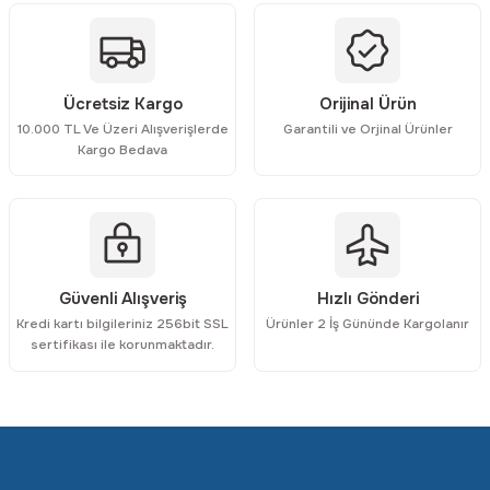
Ürün bilgilerinde hatalar bulunuyor.
Ürün fiyatı diğer sitelerden daha pahalı.
Bu ürüne benzer farklı alternatifler olmalı.
Ücretsiz Kargo
Orijinal Ürün
10.000 TL Ve Üzeri Alışverişlerde
Garantili ve Orjinal Ürünler
Kargo Bedava
Gönder
Güvenli Alışveriş
Hızlı Gönderi
Kredi kartı bilgileriniz 256bit SSL
Ürünler 2 İş Gününde Kargolanır
sertifikası ile korunmaktadır.