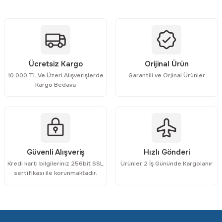
Ürün açıklamasında eksik bilgiler bulunuyor.
Ürün bilgilerinde hatalar bulunuyor.
Ürün fiyatı diğer sitelerden daha pahalı.
Bu ürüne benzer farklı alternatifler olmalı.
Ücretsiz Kargo
Orijinal Ürün
10.000 TL Ve Üzeri Alışverişlerde
Garantili ve Orjinal Ürünler
Kargo Bedava
Gönder
Güvenli Alışveriş
Hızlı Gönderi
Kredi kartı bilgileriniz 256bit SSL
Ürünler 2 İş Gününde Kargolanır
sertifikası ile korunmaktadır.