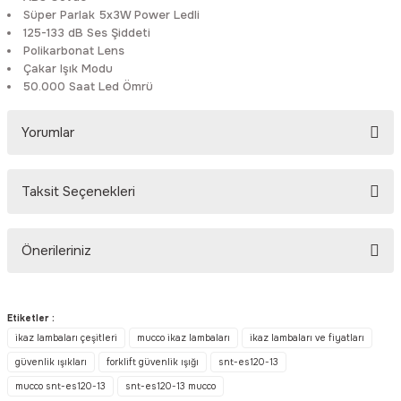
Süper Parlak 5x3W Power Ledli
Rittal
Ölçü Aleti Aksesuarları
125-133 dB Ses Şiddeti
Polikarbonat Lens
Servo
Proses Kalibratörleri
Çakar Işık Modu
50.000 Saat Led Ömrü
Sunda
Termometreler
Yorumlar
T&T
Topraklama Test Cihazları
Taksit Seçenekleri
Tidar
Vibrasyon Test Cihazları
Bu ürüne ilk yorumu siz yapın!
Y.s.Tech
Önerileriniz
Yorum Yaz
Bu ürünün fiyat bilgisi, resim, ürün açıklamalarında ve diğer
konularda yetersiz gördüğünüz noktaları öneri formunu kullanarak
Etiketler :
tarafımıza iletebilirsiniz.
ikaz lambaları çeşitleri
mucco ikaz lambaları
ikaz lambaları ve fiyatları
Görüş ve önerileriniz için teşekkür ederiz.
güvenlik ışıkları
forklift güvenlik ışığı
snt-es120-13
mucco snt-es120-13
snt-es120-13 mucco
Ürün resmi kalitesiz, bozuk veya görüntülenemiyor.