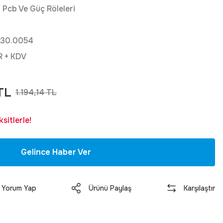
 Pcb Ve Güç Röleleri
230.0054
R + KDV
TL
1.194,14 TL
sitlerle!
Gelince Haber Ver
Yorum Yap
Ürünü Paylaş
Karşılaştır