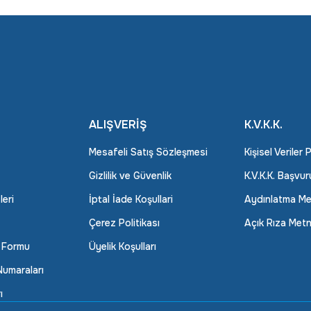
ALIŞVERİŞ
K.V.K.K.
Mesafeli Satış Sözleşmesi
Kişisel Veriler 
Gizlilik ve Güvenlik
K.V.K.K. Başvu
leri
İptal İade Koşullari
Aydınlatma Me
Çerez Politikası
Açık Rıza Metn
m Formu
Üyelik Koşulları
umaraları
ı