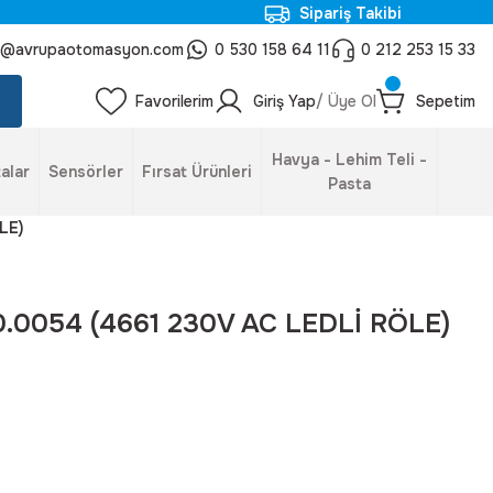
Sipariş Takibi
o@avrupaotomasyon.com
0 530 158 64 11
0 212 253 15 33
Favorilerim
Giriş Yap
/ Üye Ol
Sepetim
Havya - Lehim Teli -
alar
Sensörler
Fırsat Ürünleri
Pasta
LE)
30.0054 (4661 230V AC LEDLİ RÖLE)