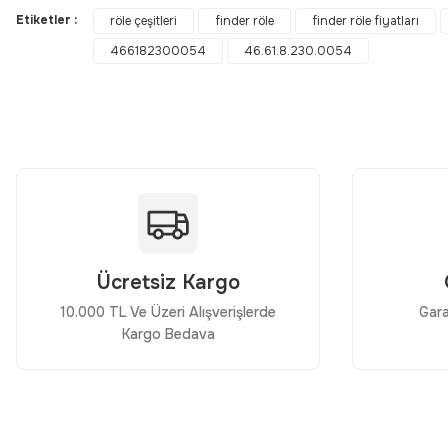
Etiketler :
röle çeşitleri
finder röle
finder röle fiyatları
466182300054
46.61.8.230.0054
Ürün resmi kalitesiz, bozuk veya görüntülenemiyor.
Ürün açıklamasında eksik bilgiler bulunuyor.
Ürün bilgilerinde hatalar bulunuyor.
Ürün fiyatı diğer sitelerden daha pahalı.
Bu ürüne benzer farklı alternatifler olmalı.
Ücretsiz Kargo
10.000 TL Ve Üzeri Alışverişlerde
Gara
Kargo Bedava