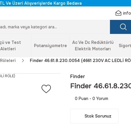
TL Ve Üzeri Alışverişlerde Kargo Bedava
inf
çü ve Test
Ac Ve Dc Redüktörlü
Potansiyometre
Sigort
Aletleri
Elektrik Motorları
Röleleri
Finder 46.61.8.230.0054 (4661 230V AC LEDLİ RÖ
Finder
Finder 46.61.8.2
0 Puan - 0 Yorum
Stok Sorunuz