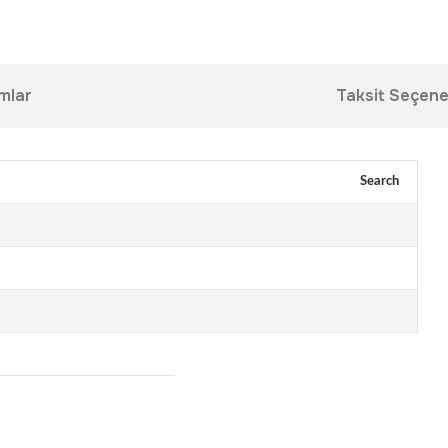
mlar
Taksit Seçene
Search
da yetersiz gördüğünüz noktaları öneri formunu kullanarak tarafımıza ilet