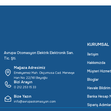
KURUMSAL
Avrupa Otomasyon Elektrik Elektronik San.
İletişim
Tic. Şti.
Hakkımızda
Mağaza Adresimiz
Müşteri Hizmet
Emekyemez Mah. Okçumusa Cad. Menevşe
Han No: 22/161 Beyoğlu
Bloglar
Bizi Arayın
0 212 253 15 33
Havale Bildiri
Bize Yazın
Banka Hesap N
info@avrupaotomasyon.com
Sipariş Adımlar