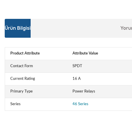
Ürün Bilgisi
Yoru
Product Attribute
Attribute Value
Contact Form
SPDT
Current Rating
16 A
Primary Type
Power Relays
Series
46 Series
Bu ürünün fiyat bilgisi, resim, ürün açıklamalarında ve diğer konular
Görüş ve önerileriniz için teşekkür ederiz.