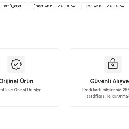
Bu ürüne ilk yorumu siz yapın!
röle fiyatları
finder 46.61.8.230.0054
röle 46.61.8.230.0054
Yorum Yaz
Orijinal Ürün
Güvenli Alışve
ntili ve Orjinal Ürünler
Kredi kartı bilgileriniz 2
Gönder
sertifikası ile korunmak