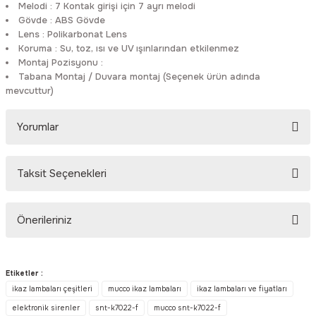
Melodi
:
7 Kontak girişi için 7 ayrı melodi
Rittal
Ölçü Aleti Aksesuarları
Gövde
:
ABS Gövde
Lens
:
Polikarbonat Lens
Koruma
:
Su, toz, ısı ve UV ışınlarından etkilenmez
Servo
Proses Kalibratörleri
Montaj Pozisyonu
:
Tabana Montaj / Duvara montaj (Seçenek ürün adında
Sunda
Termometreler
mevcuttur)
T&T
Topraklama Test Cihazları
Yorumlar
Tidar
Vibrasyon Test Cihazları
Taksit Seçenekleri
Bu ürüne ilk yorumu siz yapın!
Y.s.Tech
Önerileriniz
Yorum Yaz
Bu ürünün fiyat bilgisi, resim, ürün açıklamalarında ve diğer
konularda yetersiz gördüğünüz noktaları öneri formunu kullanarak
Etiketler :
tarafımıza iletebilirsiniz.
ikaz lambaları çeşitleri
mucco ikaz lambaları
ikaz lambaları ve fiyatları
Görüş ve önerileriniz için teşekkür ederiz.
elektronik sirenler
snt-k7022-f
mucco snt-k7022-f