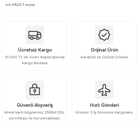
snt-k7022-f mucco
Ürün resmi kalitesiz, bozuk veya görüntülenemiyor.
Ürün açıklamasında eksik bilgiler bulunuyor.
Ürün bilgilerinde hatalar bulunuyor.
Ürün fiyatı diğer sitelerden daha pahalı.
Bu ürüne benzer farklı alternatifler olmalı.
Ücretsiz Kargo
Orijinal Ürün
10.000 TL Ve Üzeri Alışverişlerde
Garantili ve Orjinal Ürünler
Kargo Bedava
Gönder
Güvenli Alışveriş
Hızlı Gönderi
Kredi kartı bilgileriniz 256bit SSL
Ürünler 2 İş Gününde Kargolanır
sertifikası ile korunmaktadır.